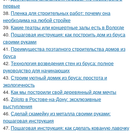
первые
38.
Пленка для строительных работ: почему она
необходима на любой стройке
39.
Какие театры или концертные залы есть в Вологде
40.
Пошаговая инструкция: как построить дом из бруса
своими руками
41.
Преимущества поэтапного строительства домов из
бруса
42.
Технология возведения стен из бруса: полное
руководство для начинающих
43.
Строим уютный домик из бруса: простота и
экологичность
44.
Как мы построили свой деревянный дом мечты
45.
Zoloto в Ростове-на-Дону: эксклюзивные
выступления
46.
Сделай скамейку из металла своими руками:
пошаговая инструкция
47.
Пошаговая инструкция: как сделать кованую лавочку