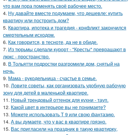
что вам пора поменять своё рабочее место.
4.
Ну давайте вместе подумаем, что дешевле: купить
квартиру или построить дом?
5.
Квартира, ипотека и трагедия - конфликт закончился
смертельным исходом.
6.
Как говорится, в тесноте, да не в обиде.
7.
Из тюрьмы сделали курорт - "Кресты" превращают в
люкс - пространство.
8.
В Тольятти подростки разгромили дом, снятый на
ночь.
9.
Мама - рукодельница - счастье в семье.
10.
Ловите советы, как организовать удобную рабочую
зону для детей в маленькой квартире.
11.
Новый трендовый оттенок для кухни - тауп.
12.
Какой цвет в интерьере вы не понимаете?
13.
Можете использовать Т 9 или свою фантазию.
14.
А вы думаете, что у вас в квартире грязно.
15.
Вас пригласили на праздник в такую квартирку,