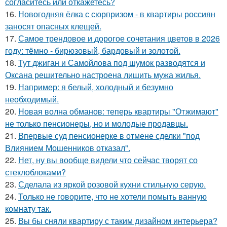
согласитесь или откажетесь?
16.
Новогодняя ёлка с сюрпризом - в квартиры россиян
заносят опасных клещей.
17.
Самое трендовое и дорогое сочетания цветов в 2026
году: тёмно - бирюзовый, бардовый и золотой.
18.
Тут джиган и Самойлова под шумок разводятся и
Оксана решительно настроена лишить мужа жилья.
19.
Например: я белый, холодный и безумно
необходимый.
20.
Новая волна обманов: теперь квартиры "Отжимают"
не только пенсионеры, но и молодые продавцы.
21.
Впервые суд пенсионерке в отмене сделки "под
Влиянием Мошенников отказал".
22.
Нет, ну вы вообще видели что сейчас творят со
стеклоблоками?
23.
Сделала из яркой розовой кухни стильную серую.
24.
Только не говорите, что не хотели помыть ванную
комнату так.
25.
Вы бы сняли квартиру с таким дизайном интерьера?