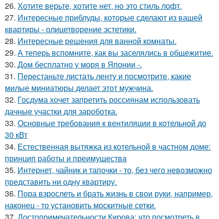
26.
Хотите верьте, хотите нет, но это стиль лофт.
27.
Интересные приблуды, которые сделают из вашей
квартиры - олицетворение эстетики.
28.
Интересные решения для ванной комнаты.
29.
А теперь вспомните, как вы заселялись в общежитие.
30.
Дом бесплатно у моря в Японии -.
31.
Перестаньте листать ленту и посмотрите, какие
милые миниатюры делает этот мужчина.
32.
Госдума хочет запретить россиянам использовать
дачные участки для зароботка.
33.
Основные требования к вентиляции в котельной до
30 кВт
34.
Естественная вытяжка из котельной в частном доме:
принцип работы и преимущества
35.
Интернет, чайник и тапочки - то, без чего невозможно
представить ни одну квартиру.
36.
Пора взрослеть и брать жизнь в свои руки, например,
наконец - то установить москитные сетки.
37.
Достопримечательности Кирова: что посмотреть в