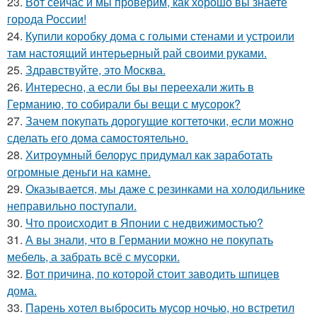
23.
Вот сейчас и мы проверим, как хорошо вы знаете
города России!
24.
Купили коробку дома с голыми стенами и устроили
там настоящий интерьерный рай своими руками.
25.
Здравствуйте, это Москва.
26.
Интересно, а если бы вы переехали жить в
Германию, то собирали бы вещи с мусорок?
27.
Зачем покупать дорогущие когтеточки, если можно
сделать его дома самостоятельно.
28.
Хитроумный белорус придумал как заработать
огромные деньги на камне.
29.
Оказывается, мы даже с резинками на холодильнике
неправильно поступали.
30.
Что происходит в Японии с недвижимостью?
31.
А вы знали, что в Германии можно не покупать
мебель, а забрать всё с мусорки.
32.
Вот причина, по которой стоит заводить шпицев
дома.
33.
Парень хотел выбросить мусор ночью, но встретил