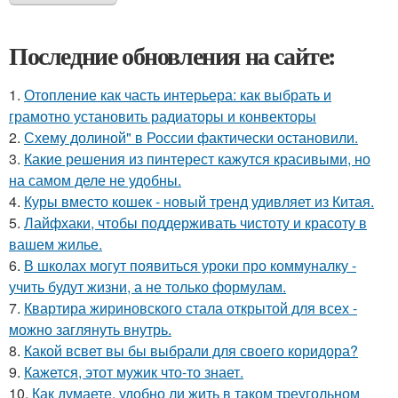
Последние обновления на сайте:
1.
Отопление как часть интерьера: как выбрать и
грамотно установить радиаторы и конвекторы
2.
Схему долиной" в России фактически остановили.
3.
Какие решения из пинтерест кажутся красивыми, но
на самом деле не удобны.
4.
Куры вместо кошек - новый тренд удивляет из Китая.
5.
Лайфхаки, чтобы поддерживать чистоту и красоту в
вашем жилье.
6.
В школах могут появиться уроки про коммуналку -
учить будут жизни, а не только формулам.
7.
Квартира жириновского стала открытой для всех -
можно заглянуть внутрь.
8.
Какой всвет вы бы выбрали для своего коридора?
9.
Кажется, этот мужик что-то знает.
10.
Как думаете, удобно ли жить в таком треугольном