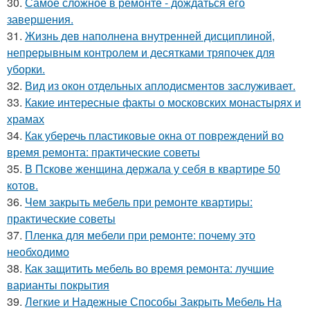
30.
Самое сложное в ремонте - дождаться его
завершения.
31.
Жизнь дев наполнена внутренней дисциплиной,
непрерывным контролем и десятками тряпочек для
уборки.
32.
Вид из окон отдельных аплодисментов заслуживает.
33.
Какие интересные факты о московских монастырях и
храмах
34.
Как уберечь пластиковые окна от повреждений во
время ремонта: практические советы
35.
В Пскове женщина держала у себя в квартире 50
котов.
36.
Чем закрыть мебель при ремонте квартиры:
практические советы
37.
Пленка для мебели при ремонте: почему это
необходимо
38.
Как защитить мебель во время ремонта: лучшие
варианты покрытия
39.
Легкие и Надежные Способы Закрыть Мебель На