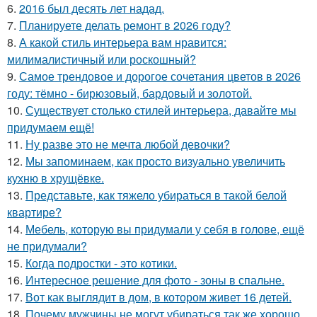
6.
2016 был десять лет надад.
7.
Планируете делать ремонт в 2026 году?
8.
А какой стиль интерьера вам нравится:
милималистичный или роскошный?
9.
Самое трендовое и дорогое сочетания цветов в 2026
году: тёмно - бирюзовый, бардовый и золотой.
10.
Существует столько стилей интерьера, давайте мы
придумаем ещё!
11.
Ну разве это не мечта любой девочки?
12.
Мы запоминаем, как просто визуально увеличить
кухню в хрущёвке.
13.
Представьте, как тяжело убираться в такой белой
квартире?
14.
Мебель, которую вы придумали у себя в голове, ещё
не придумали?
15.
Когда подростки - это котики.
16.
Интересное решение для фото - зоны в спальне.
17.
Вот как выглядит в дом, в котором живет 16 детей.
18.
Почему мужчины не могут убираться так же хорошо,