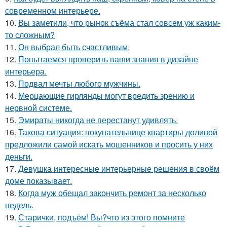
современном интерьере.
10.
Вы заметили, что рынок съёма стал совсем уж каким-
то сложным?
11.
Он выбрал быть счастливым.
12.
Попытаемся проверить ваши знания в дизайне
интерьера.
13.
Подвал мечты любого мужчины.
14.
Мерцающие гирлянды могут вредить зрению и
нервной системе.
15.
Эмираты никогда не перестанут удивлять.
16.
Такова ситуация: покупательнице квартиры долиной
предложили самой искать мошенников и просить у них
деньги.
17.
Девушка интересные интерьерные решения в своём
доме показывает.
18.
Когда муж обещал закончить ремонт за несколько
недель.
19.
Старички, подъём! Вы?что из этого помните