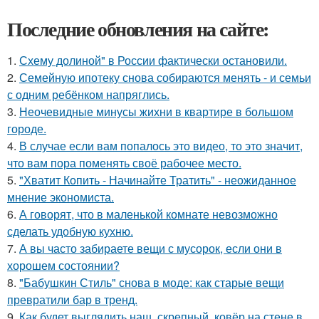
Последние обновления на сайте:
1.
Схему долиной" в России фактически остановили.
2.
Семейную ипотеку снова собираются менять - и семьи
с одним ребёнком напряглись.
3.
Неочевидные минусы жихни в квартире в большом
городе.
4.
В случае если вам попалось это видео, то это значит,
что вам пора поменять своё рабочее место.
5.
"Хватит Копить - Начинайте Тратить" - неожиданное
мнение экономиста.
6.
А говорят, что в маленькой комнате невозможно
сделать удобную кухню.
7.
А вы часто забираете вещи с мусорок, если они в
хорошем состоянии?
8.
"Бабушкин Стиль" снова в моде: как старые вещи
превратили бар в тренд.
9.
Как будет выглядить наш, скрепный, ковёр на стене в