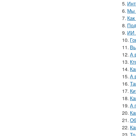
5.
Инт
6.
Мы 
7.
Как
8.
Под
9.
ИИ 
10.
Го
11.
Вы
12.
А 
13.
Кт
14.
Ка
15.
А 
16.
Та
17.
Ки
18.
Ка
19.
А 
20.
Ка
21.
Об
22.
Ка
23.
То