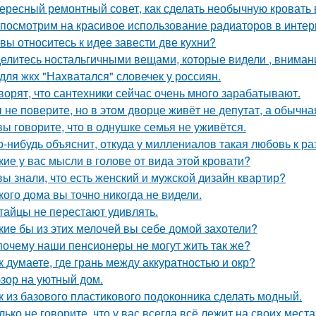
ересный ремонтный совет, как сделать необычную кровать 
посмотрим на красивое использование радиаторов в интер
 вы относитесь к идее завести две кухни?
елитесь ностальгичными вещами, которые видели , внимани
для жкх "Нахватался" словечек у россиян.
ворят, что сантехники сейчас очень много зарабатывают.
 не поверите, но в этом дворце живёт не депутат, а обычна
вы говорите, что в однушке семья не уживётся.
о-нибудь объяснит, откуда у миллениалов такая любовь к 
кие у вас мысли в голове от вида этой кровати?
вы знали, что есть женский и мужской дизайн квартир?
кого дома вы точно никогда не видели.
тайцы не перестают удивлять.
кие бы из этих мелочей вы себе домой захотели?
почему наши пенсионеры не могут жить так же?
к думаете, где грань между аккуратностью и окр?
зор на уютный дом.
к из базового пластикового подоконника сделать модный.
лько не говорите, что у вас всегда всё лежит на своих места