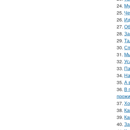
24.
Му
25.
Че
26.
Ид
27.
Об
28.
За
29.
Та
30.
Сп
31.
Мы
32.
Ус
33.
Па
34.
На
35.
А 
36.
В 
прожи
37.
Хо
38.
Ка
39.
Ка
40.
За