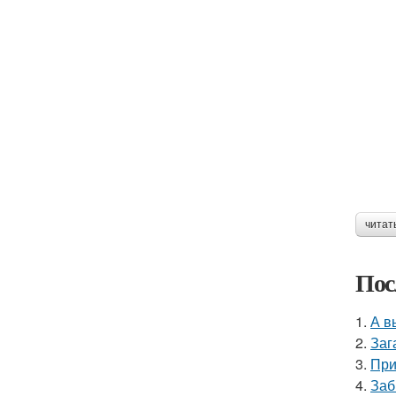
читат
Пос
1.
А в
2.
Заг
3.
При
4.
Заб