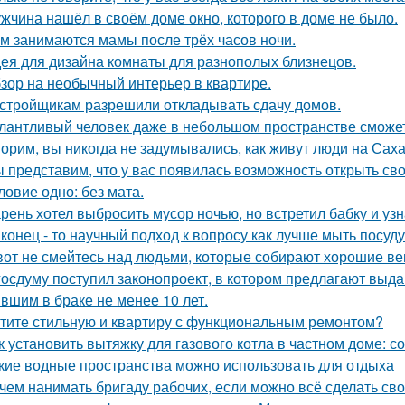
жчина нашёл в своём доме окно, которого в доме не было.
м занимаются мамы после трёх часов ночи.
ея для дизайна комнаты для разнополых близнецов.
зор на необычный интерьер в квартире.
стройщикам разрешили откладывать сдачу домов.
лантливый человек даже в небольшом пространстве сможет
орим, вы никогда не задумывались, как живут люди на Сах
 представим, что у вас появилась возможность открыть свой
ловие одно: без мата.
рень хотел выбросить мусор ночью, но встретил бабку и узна
конец - то научный подход к вопросу как лучше мыть посуд
вот не смейтесь над людьми, которые собирают хорошие ве
госдуму поступил законопроект, в котором предлагают выда
вшим в браке не менее 10 лет.
тите стильную и квартиру с функциональным ремонтом?
к установить вытяжку для газового котла в частном доме: 
кие водные пространства можно использовать для отдыха
чем нанимать бригаду рабочих, если можно всё сделать св