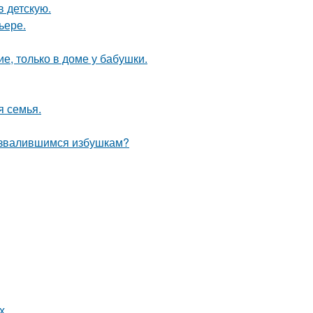
в детскую.
ьере.
е, только в доме у бабушки.
я семья.
развалившимся избушкам?
х.