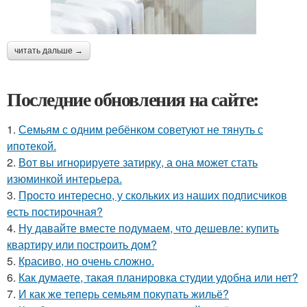
читать дальше →
Последние обновления на сайте:
1.
Семьям с одним ребёнком советуют не тянуть с
ипотекой.
2.
Вот вы игнорируете затирку, а она может стать
изюминкой интерьера.
3.
Просто интересно, у скольких из наших подписчиков
есть постирочная?
4.
Ну давайте вместе подумаем, что дешевле: купить
квартиру или построить дом?
5.
Красиво, но очень сложно.
6.
Как думаете, такая планировка студии удобна или нет?
7.
И как же теперь семьям покупать жильё?