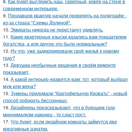
8.
Как будет выглядить наш, скрепный, ковёр на стене в
современном интерьере.
9.
Продавцов квартир начали проверять на полиграфе -
из-за страха "Схемы Долиной".
10.
Эмираты никогда не перестанут удивлять.
11.
Какие квартирные изыски казались вам показателем
богатства, а для других это было нормальным?
12.
Ну что, уже задекорировали своё жильё к новому
году?
13.
Девушка необычные решения в своём ремонте
показывает.
14.
А какой интерьер нравится вам: тот, который выбрал
муж или жена?
15.
Зумеры придумали "Картофельную Кровать" - новый
способ побороть бессонницу.
16.
Дизайнеры предсказывают, что в будущем году
миннимализм наконец - то сдаст пост.
17.
Что будет, если дизайном комнаты займутся две
креативные азиатки.