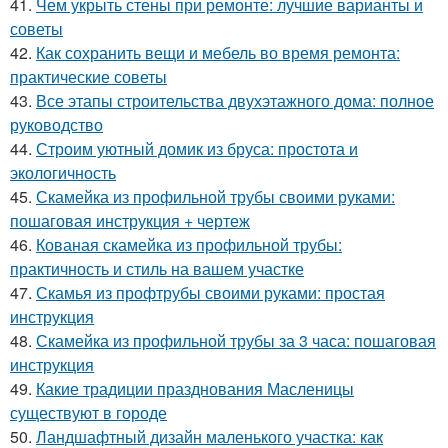
41.
Чем укрыть стены при ремонте: лучшие варианты и
советы
42.
Как сохранить вещи и мебель во время ремонта:
практические советы
43.
Все этапы строительства двухэтажного дома: полное
руководство
44.
Строим уютный домик из бруса: простота и
экологичность
45.
Скамейка из профильной трубы своими руками:
пошаговая инструкция + чертеж
46.
Кованая скамейка из профильной трубы:
практичность и стиль на вашем участке
47.
Скамья из профтрубы своими руками: простая
инструкция
48.
Скамейка из профильной трубы за 3 часа: пошаговая
инструкция
49.
Какие традиции празднования Масленицы
существуют в городе
50.
Ландшафтный дизайн маленького участка: как