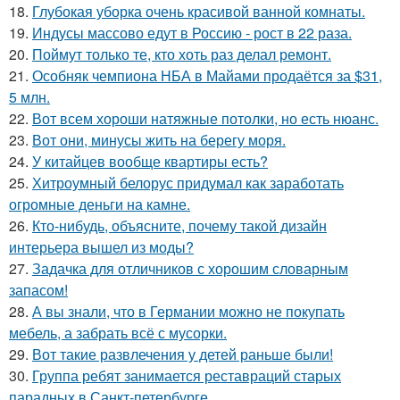
18.
Глубокая уборка очень красивой ванной комнаты.
19.
Индусы массово едут в Россию - рост в 22 раза.
20.
Поймут только те, кто хоть раз делал ремонт.
21.
Особняк чемпиона НБА в Майами продаётся за $31,
5 млн.
22.
Вот всем хороши натяжные потолки, но есть нюанс.
23.
Вот они, минусы жить на берегу моря.
24.
У китайцев вообще квартиры есть?
25.
Хитроумный белорус придумал как заработать
огромные деньги на камне.
26.
Кто-нибудь, объясните, почему такой дизайн
интерьера вышел из моды?
27.
Задачка для отличников с хорошим словарным
запасом!
28.
А вы знали, что в Германии можно не покупать
мебель, а забрать всё с мусорки.
29.
Вот такие развлечения у детей раньше были!
30.
Группа ребят занимается реставраций старых
парадных в Санкт-петербурге.