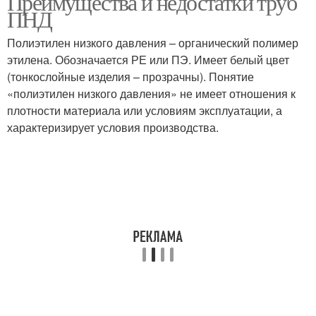
Преимущества и недостатки труб
ПНД
Полиэтилен низкого давления – органический полимер
Пнд с металлической
этилена. Обозначается РЕ или ПЭ. Имеет белый цвет
Трубы из пнд
трубой
(тонкослойные изделия – прозрачны). Понятие
«полиэтилен низкого давления» не имеет отношения к
плотности материала или условиям эксплуатации, а
характеризирует условия производства.