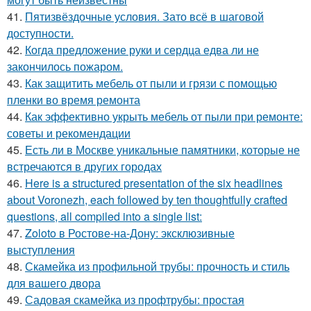
41.
Пятизвёздочные условия. Зато всё в шаговой
доступности.
42.
Когда предложение руки и сердца едва ли не
закончилось пожаром.
43.
Как защитить мебель от пыли и грязи с помощью
пленки во время ремонта
44.
Как эффективно укрыть мебель от пыли при ремонте:
советы и рекомендации
45.
Есть ли в Москве уникальные памятники, которые не
встречаются в других городах
46.
Here is a structured presentation of the six headlines
about Voronezh, each followed by ten thoughtfully crafted
questions, all compiled into a single list:
47.
Zoloto в Ростове-на-Дону: эксклюзивные
выступления
48.
Скамейка из профильной трубы: прочность и стиль
для вашего двора
49.
Садовая скамейка из профтрубы: простая