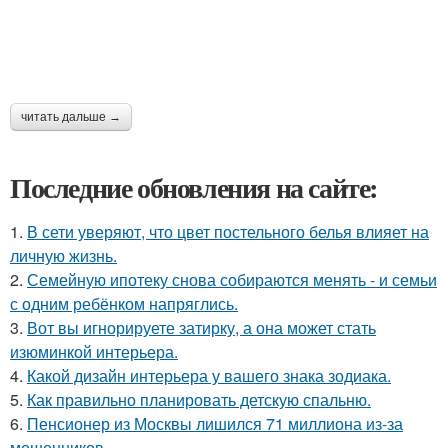
читать дальше →
Последние обновления на сайте:
1.
В сети уверяют, что цвет постельного белья влияет на
личную жизнь.
2.
Семейную ипотеку снова собираются менять - и семьи
с одним ребёнком напряглись.
3.
Вот вы игнорируете затирку, а она может стать
изюминкой интерьера.
4.
Какой дизайн интерьера у вашего знака зодиака.
5.
Как правильно планировать детскую спальню.
6.
Пенсионер из Москвы лишился 71 миллиона из-за
мошенников.