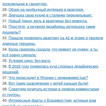
холодильник в гарнитуре.
29.
Обзор на необычный интерьер в квартире.
30.
Девушка свою кухню в сталинке переделывает.
31.
Новый тренд: жить в квартирах без ремонта.
32.
Простите, а неужели дизайнеры интерьера такие
душнилы?
33.
Пришли проверить квартиру на 42-м этаже и увидели
длинные трещины.
34.
Когда свекровь сказала, что ремонт не нужен, а ты
всё равно сделала.
35.
Условие одно: без мата.
36.
В 2025 году появилась куча спорных дизайнерских
решений.
37.
Что происходит в Японии с недвижимостью?
38.
Вот такие развлечения у детей раньше были!
39.
Советуем почитать истории в первом комментарии
от группы.
40.
Интересные факты о Владивостоке, которые вам
могут быть неизвестны