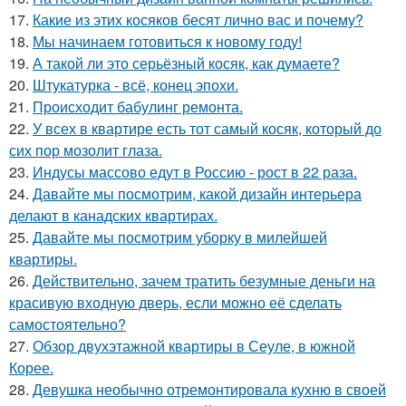
17.
Какие из этих косяков бесят лично вас и почему?
18.
Мы начинаем готовиться к новому году!
19.
А такой ли это серьёзный косяк, как думаете?
20.
Штукатурка - всё, конец эпохи.
21.
Происходит бабулинг ремонта.
22.
У всех в квартире есть тот самый косяк, который до
сих пор мозолит глаза.
23.
Индусы массово едут в Россию - рост в 22 раза.
24.
Давайте мы посмотрим, какой дизайн интерьера
делают в канадских квартирах.
25.
Давайте мы посмотрим уборку в милейшей
квартиры.
26.
Действительно, зачем тратить безумные деньги на
красивую входную дверь, если можно её сделать
самостоятельно?
27.
Обзор двухэтажной квартиры в Сеуле, в южной
Корее.
28.
Девушка необычно отремонтировала кухню в своей