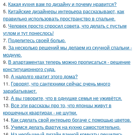
4.
Какая кухня вам по дизайну и почему нравится?
5.
Китайские дизайнеры интерьера рассказывают, как
правильно использовать пространство в спальне.
6.
Человек просто спросил совета, что делать с пустым
углом и тут понеслось!
7.
Поделитесь своей болью.
8.
За несколько решений мы делаем из скучной спальни -
модную.
9.
В апартаментах теперь можно прописаться - решение
конституционного суда.
10.
А надолго хватит этого дома?
11.
Говорят, что сантехники сейчас очень много
зарабатывают.
12.
А вы говорите, что в однушке семья не уживётся.
13.
Все эти рассказы про то, что японцы живут в
крошечных квартирах - не шутки.
14.
Как сделать свой интерьер богаче с помощью цветов.
15.
Учимся делать фартук на кухню самостоятельно.
16.
На необычный дизайн ванной комнаты решились.