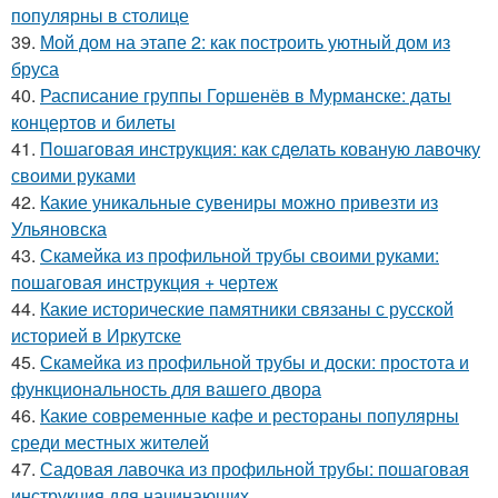
популярны в столице
39.
Мой дом на этапе 2: как построить уютный дом из
бруса
40.
Расписание группы Горшенёв в Мурманске: даты
концертов и билеты
41.
Пошаговая инструкция: как сделать кованую лавочку
своими руками
42.
Какие уникальные сувениры можно привезти из
Ульяновска
43.
Скамейка из профильной трубы своими руками:
пошаговая инструкция + чертеж
44.
Какие исторические памятники связаны с русской
историей в Иркутске
45.
Скамейка из профильной трубы и доски: простота и
функциональность для вашего двора
46.
Какие современные кафе и рестораны популярны
среди местных жителей
47.
Садовая лавочка из профильной трубы: пошаговая
инструкция для начинающих