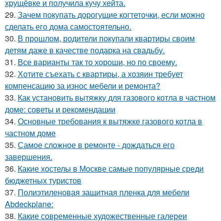
хрущёвке и получила кучу хейта.
29.
Зачем покупать дорогущие когтеточки, если можно
сделать его дома самостоятельно.
30.
В прошлом, родители покупали квартиры своим
детям даже в качестве подарка на свадьбу.
31.
Все варианты так то хороши, но по своему.
32.
Хотите съехать с квартиры, а хозяин требует
компенсацию за износ мебели и ремонта?
33.
Как установить вытяжку для газового котла в частном
доме: советы и рекомендации
34.
Основные требования к вытяжке газового котла в
частном доме
35.
Самое сложное в ремонте - дождаться его
завершения.
36.
Какие хостелы в Москве самые популярные среди
бюджетных туристов
37.
Полиэтиленовая защитная пленка для мебели
Abdeckplane:
38.
Какие современные художественные галереи