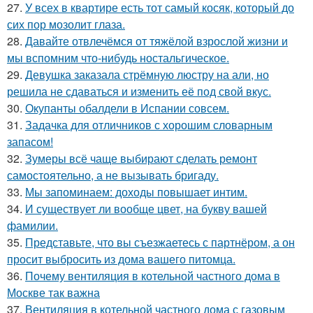
27.
У всех в квартире есть тот самый косяк, который до
сих пор мозолит глаза.
28.
Давайте отвлечёмся от тяжёлой взрослой жизни и
мы вспомним что-нибудь ностальгическое.
29.
Девушка заказала стрёмную люстру на али, но
решила не сдаваться и изменить её под свой вкус.
30.
Окупанты обалдели в Испании совсем.
31.
Задачка для отличников с хорошим словарным
запасом!
32.
Зумеры всё чаще выбирают сделать ремонт
самостоятельно, а не вызывать бригаду.
33.
Мы запоминаем: доходы повышает интим.
34.
И существует ли вообще цвет, на букву вашей
фамилии.
35.
Представьте, что вы съезжаетесь с партнёром, а он
просит выбросить из дома вашего питомца.
36.
Почему вентиляция в котельной частного дома в
Москве так важна
37.
Вентиляция в котельной частного дома с газовым