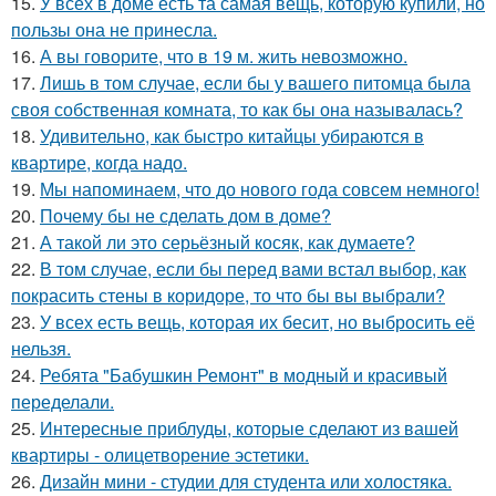
15.
У всех в доме есть та самая вещь, которую купили, но
пользы она не принесла.
16.
А вы говорите, что в 19 м. жить невозможно.
17.
Лишь в том случае, если бы у вашего питомца была
своя собственная комната, то как бы она называлась?
18.
Удивительно, как быстро китайцы убираются в
квартире, когда надо.
19.
Мы напоминаем, что до нового года совсем немного!
20.
Почему бы не сделать дом в доме?
21.
А такой ли это серьёзный косяк, как думаете?
22.
В том случае, если бы перед вами встал выбор, как
покрасить стены в коридоре, то что бы вы выбрали?
23.
У всех есть вещь, которая их бесит, но выбросить её
нельзя.
24.
Ребята "Бабушкин Ремонт" в модный и красивый
переделали.
25.
Интересные приблуды, которые сделают из вашей
квартиры - олицетворение эстетики.
26.
Дизайн мини - студии для студента или холостяка.