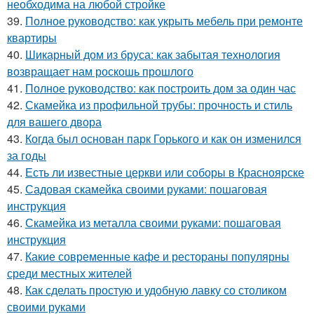
необходима на любой стройке
39.
Полное руководство: как укрыть мебель при ремонте
квартиры
40.
Шикарный дом из бруса: как забытая технология
возвращает нам роскошь прошлого
41.
Полное руководство: как построить дом за один час
42.
Скамейка из профильной трубы: прочность и стиль
для вашего двора
43.
Когда был основан парк Горького и как он изменился
за годы
44.
Есть ли известные церкви или соборы в Красноярске
45.
Садовая скамейка своими руками: пошаговая
инструкция
46.
Скамейка из металла своими руками: пошаговая
инструкция
47.
Какие современные кафе и рестораны популярны
среди местных жителей
48.
Как сделать простую и удобную лавку со столиком
своими руками