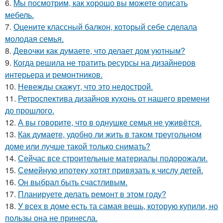
6.
Мы посмотрим, как хорошо вы можете описать
мебель.
7.
Оцените классный балкон, который себе сделала
молодая семья.
8.
Девочки как думаете, что делает дом уютным?
9.
Когда решила не тратить ресурсы на дизайнеров
интерьера и ремонтников.
10.
Невежды скажут, что это недострой.
11.
Ретроспектива дизайнов кухонь от нашего времени
до прошлого.
12.
А вы говорите, что в однушке семья не уживётся.
13.
Как думаете, удобно ли жить в таком треугольном
доме или лучше такой только снимать?
14.
Сейчас все строительные материалы подорожали.
15.
Семейную ипотеку хотят привязать к числу детей.
16.
Он выбрал быть счастливым.
17.
Планируете делать ремонт в этом году?
18.
У всех в доме есть та самая вещь, которую купили, но
пользы она не принесла.