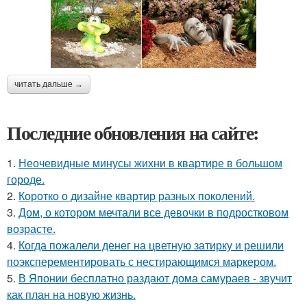
читать дальше →
Последние обновления на сайте:
1.
Неочевидные минусы жихни в квартире в большом
городе.
2.
Коротко о дизайне квартир разных поколений.
3.
Дом, о котором мечтали все девочки в подростковом
возрасте.
4.
Когда пожалели денег на цветную затирку и решили
поэксперементировать с нестирающимся маркером.
5.
В Японии бесплатно раздают дома самураев - звучит
как план на новую жизнь.