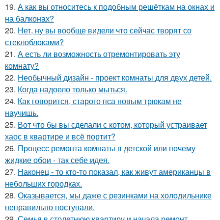
19.
А как вы относитесь к подобным решёткам на окнах и
на балконах?
20.
Нет, ну вы вообще видели что сейчас творят со
стеклоблоками?
21.
А есть ли возможность отремонтировать эту
комнату?
22.
Необычный дизайн - проект комнаты для двух детей.
23.
Когда надоело только мыться.
24.
Как говорится, старого пса новым трюкам не
научишь.
25.
Вот что бы вы сделали с котом, который устраивает
хаос в квартире и всё портит?
26.
Процесс ремонта комнаты в детской или почему
жидкие обои - так себе идея.
27.
Наконец - то кто-то показал, как живут американцы в
небольших городках.
28.
Оказывается, мы даже с резинками на холодильнике
неправильно поступали.
29.
Семья в столетнюю квартиру и начала ремонт