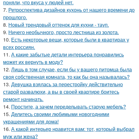
поняли, что вкуса у людей нет.
7.
Ретроспектива дизайнов кухонь от нашего времени до
прошлого.
8.
Новый трендовый оттенок для кухни - тауп.
9.
Ничего необычного, просто лестница из золота.
10.
Есть некоторые вещи, которые были в квартирах у
всех россиян.
11.
А какие забытые детали интерьера понравились
может их вернуть в моду?
12.
Лишь в том случае, если бы у вашего питомца была
своя собственная комната, то как бы она называлась?
13.
Девушка взялась за перестройку действительно
старой развалюхи, а вы в своей квартире боитесь
ремонт начинать.
14.
Простите, а зачем переделывать старую мебель?
15.
Делитесь своими любимыми новогодними
украшениями для дома!
16.
А какой интерьер нравится вам: тот, который выбрал
муж или жена?