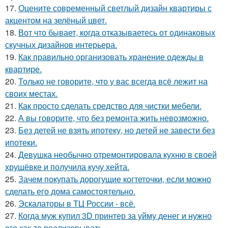
17.
Оцените современный светлый дизайн квартиры с
акцентом на зелёный цвет.
18.
Вот что бывает, когда отказываетесь от одинаковых
скучных дизайнов интерьера.
19.
Как правильно организовать хранение одежды в
квартире.
20.
Только не говорите, что у вас всегда всё лежит на
своих местах.
21.
Как просто сделать средство для чистки мебели.
22.
А вы говорите, что без ремонта жить невозможно.
23.
Без детей не взять ипотеку, но детей не завести без
ипотеки.
24.
Девушка необычно отремонтировала кухню в своей
хрущёвке и получила кучу хейта.
25.
Зачем покупать дорогущие когтеточки, если можно
сделать его дома самостоятельно.
26.
Эскалаторы в ТЦ России - всё.
27.
Когда муж купил 3D принтер за уйму денег и нужно
его как-то реализовывать.