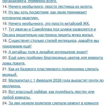
органайзинга, примерно всего.
14.
Ничего необычного, просто лестница из золота.
15.
Ну мы хоть посмотрим, как люди принимают
купленную квартиру.
16.
Ничего необычного, это просто китайский ЖК.
17.
Тут джиган и Самойлова под шумок разводятся и
Оксана решительно настроена лишить мужа жилья.
18.
Существует столько стилей интерьера, давайте мы
придумаем ещё!
19.
А китайцы толк в дизайне интерьеров знают!
20.
Ещё одну подборку благородных цветов для ремонта
дома ловите.
21.
Как из базового пластикового подоконника сделать
модный.
22.
Маткапитал с 1 февраля 2026 года вырастет почти до
миллиона.
23.
Вот классный лайфак, как подобрать люстру для
любой комнаты.
24.
За две недели родители сделали ремонт в комнате