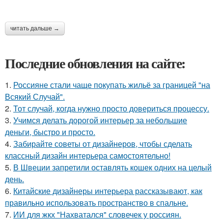
читать дальше →
Последние обновления на сайте:
1.
Россияне стали чаще покупать жильё за границей "на
Всякий Случай".
2.
Тот случай, когда нужно просто довериться процессу.
3.
Учимся делать дорогой интерьер за небольшие
деньги, быстро и просто.
4.
Забирайте советы от дизайнеров, чтобы сделать
классный дизайн интерьера самостоятельно!
5.
В Швеции запретили оставлять кошек одних на целый
день.
6.
Китайские дизайнеры интерьера рассказывают, как
правильно использовать пространство в спальне.
7.
ИИ для жкх "Нахватался" словечек у россиян.