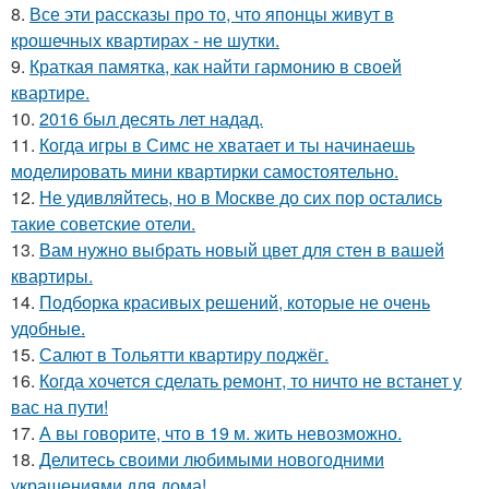
8.
Все эти рассказы про то, что японцы живут в
крошечных квартирах - не шутки.
9.
Краткая памятка, как найти гармонию в своей
квартире.
10.
2016 был десять лет надад.
11.
Когда игры в Симс не хватает и ты начинаешь
моделировать мини квартирки самостоятельно.
12.
Не удивляйтесь, но в Москве до сих пор остались
такие советские отели.
13.
Вам нужно выбрать новый цвет для стен в вашей
квартиры.
14.
Подборка красивых решений, которые не очень
удобные.
15.
Салют в Тольятти квартиру поджёг.
16.
Когда хочется сделать ремонт, то ничто не встанет у
вас на пути!
17.
А вы говорите, что в 19 м. жить невозможно.
18.
Делитесь своими любимыми новогодними
украшениями для дома!