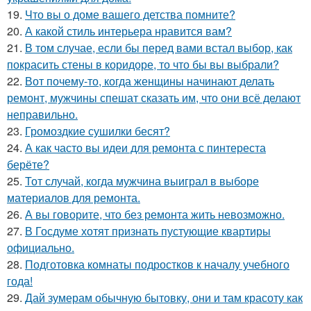
19.
Что вы о доме вашего детства помните?
20.
А какой стиль интерьера нравится вам?
21.
В том случае, если бы перед вами встал выбор, как
покрасить стены в коридоре, то что бы вы выбрали?
22.
Вот почему-то, когда женщины начинают делать
ремонт, мужчины спешат сказать им, что они всё делают
неправильно.
23.
Громоздкие сушилки бесят?
24.
А как часто вы идеи для ремонта с пинтереста
берёте?
25.
Тот случай, когда мужчина выиграл в выборе
материалов для ремонта.
26.
А вы говорите, что без ремонта жить невозможно.
27.
В Госдуме хотят признать пустующие квартиры
официально.
28.
Подготовка комнаты подростков к началу учебного
года!
29.
Дай зумерам обычную бытовку, они и там красоту как