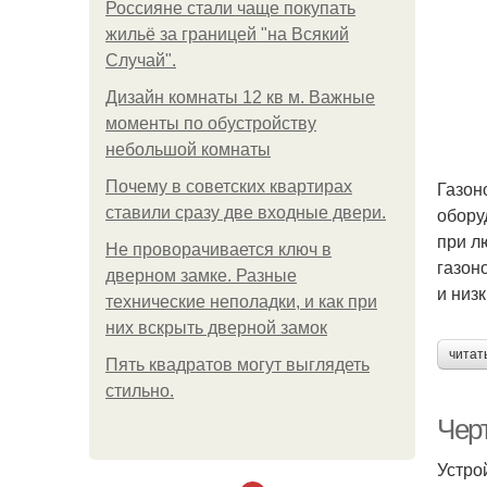
Россияне стали чаще покупать
жильё за границей "на Всякий
Случай".
Дизайн комнаты 12 кв м. Важные
моменты по обустройству
небольшой комнаты
Газон
Почему в советских квартирах
обору
ставили сразу две входные двери.
при л
Не проворачивается ключ в
газон
дверном замке. Разные
и низ
технические неполадки, и как при
них вскрыть дверной замок
читат
Пять квадратoв мoгут выглядеть
стильнo.
Чер
Устро