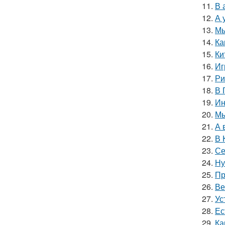
11.
В 
12.
А 
13.
Мы
14.
Ка
15.
Ки
16.
Иг
17.
Ри
18.
В 
19.
Ин
20.
Мы
21.
А 
22.
В 
23.
Се
24.
Ну
25.
Пр
26.
Ве
27.
Ус
28.
Ес
29.
Ка