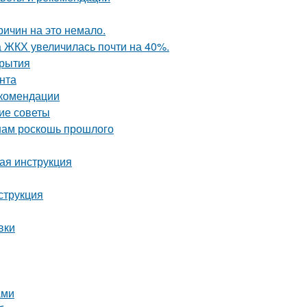
ричин на это немало.
а ЖКХ увеличилась почти на 40%.
крытия
нта
екомендации
кие советы
 нам роскошь прошлого
вая инструкция
струкция
вки
ами