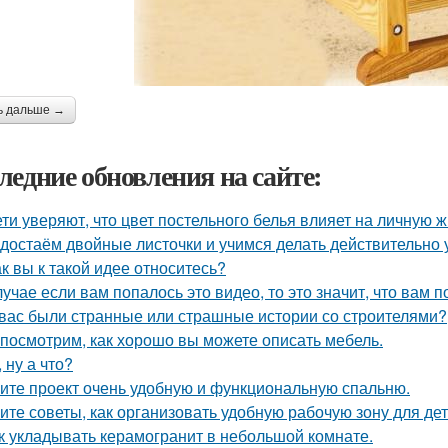
ь дальше →
ледние обновления на сайте:
ети уверяют, что цвет постельного белья влияет на личную ж
достаём двойные листочки и учимся делать действительно 
ак вы к такой идее относитесь?
лучае если вам попалось это видео, то это значит, что вам 
 вас были странные или страшные истории со строителями?
посмотрим, как хорошо вы можете описать мебель.
, ну а что?
ите проект очень удобную и функциональную спальню.
ите советы, как организовать удобную рабочую зону для де
к укладывать керамогранит в небольшой комнате.