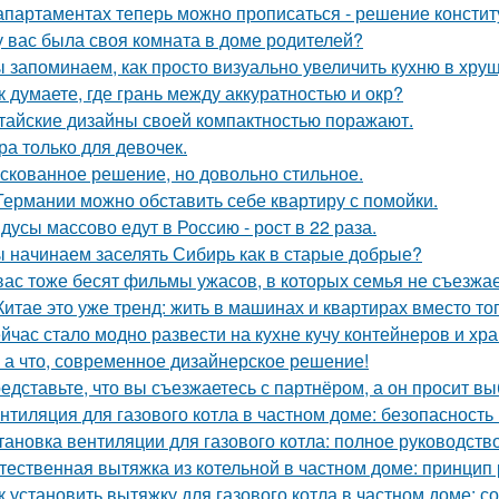
апартаментах теперь можно прописаться - решение констит
у вас была своя комната в доме родителей?
 запоминаем, как просто визуально увеличить кухню в хрущ
к думаете, где грань между аккуратностью и окр?
тайские дизайны своей компактностью поражают.
ра только для девочек.
скованное решение, но довольно стильное.
Германии можно обставить себе квартиру с помойки.
дусы массово едут в Россию - рост в 22 раза.
 начинаем заселять Сибирь как в старые добрые?
вас тоже бесят фильмы ужасов, в которых семья не съезжа
Китае это уже тренд: жить в машинах и квартирах вместо то
йчас стало модно развести на кухне кучу контейнеров и хр
 а что, современное дизайнерское решение!
едставьте, что вы съезжаетесь с партнёром, а он просит в
нтиляция для газового котла в частном доме: безопасность
тановка вентиляции для газового котла: полное руководств
тественная вытяжка из котельной в частном доме: принцип
к установить вытяжку для газового котла в частном доме: 