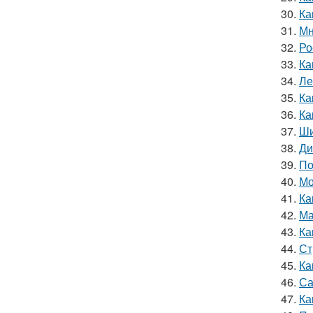
30.
Ка
31.
Мн
32.
Ро
33.
Ка
34.
Ле
35.
Ка
36.
Ка
37.
Ши
38.
Ди
39.
По
40.
Мо
41.
Ка
42.
Ма
43.
Ка
44.
Ст
45.
Ка
46.
Са
47.
Ка