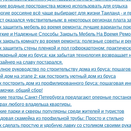
кие водные пространства можно использовать для отдыха
огие россияне всё чаще выбирают для жизни Таиланд - и п
ст оказался чувствительным: в некоторых регионах плата з
к защитить мебель во время ремонта: лучшие варианты по
гкие и Надежные Способы Закрыть Мебель На Время Ремо
к закрыть комнату во время ремонта: полезные советы и р
к защитить стены пленкой и пол гофрокартоном: практичес
карный дом из бруса: как забытая технология возвращает
зайнер на славу постарался.
лное руководство по строительству дома из бруса: пошаго
й дом на этапе 2: как построить уютный дом из бруса
к построить дом из профилированного бруса: пошаговая ин
мочки, общий сбор!
кие театры Санкт-Петербурга предлагают оперные постано
рах любого владельца квартиры.
кие парки и скверы популярны среди жителей и туристов
довая скамейка из профильной трубы: Просто и стильно
к сделать простую и удобную лавку со столиком своими рук