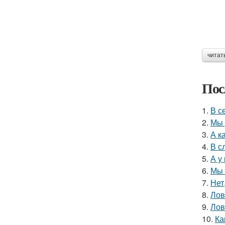
читат
Пос
1.
В с
2.
Мы 
3.
А к
4.
В с
5.
А у
6.
Мы 
7.
Нет
8.
Лов
9.
Лов
10.
Ка