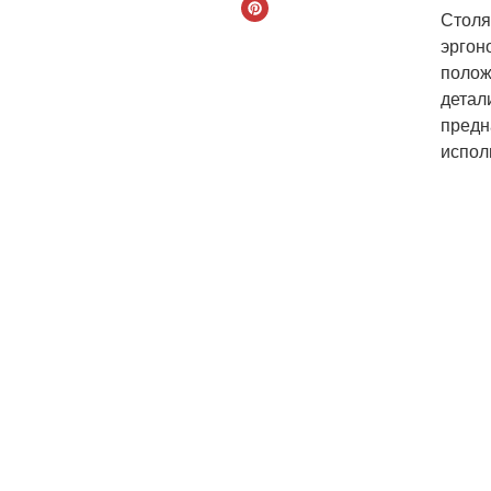
Столя
эргон
полож
детал
предн
испол