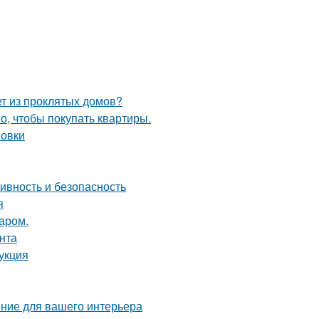
ет из проклятых домов?
го, чтобы покупать квартиры.
новки
ивность и безопасность
я
аром.
нта
укция
ние для вашего интерьера