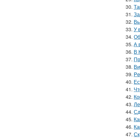
30.
Та
31.
За
32.
Вы
33.
У 
34.
Об
35.
А 
36.
В 
37.
Пр
38.
Ви
39.
Pe
40.
Ес
41.
Чт
42.
Ко
43.
Ле
44.
Сд
45.
Ка
46.
Ка
47.
Ск