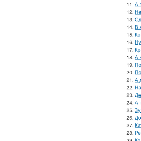
11.
А 
12.
Не
13.
Сд
14.
В 
15.
Ко
16.
Ну
17.
Кр
18.
А 
19.
По
20.
По
21.
А 
22.
На
23.
Де
24.
А 
25.
Зу
26.
До
27.
Ки
28.
Ре
29.
Ко