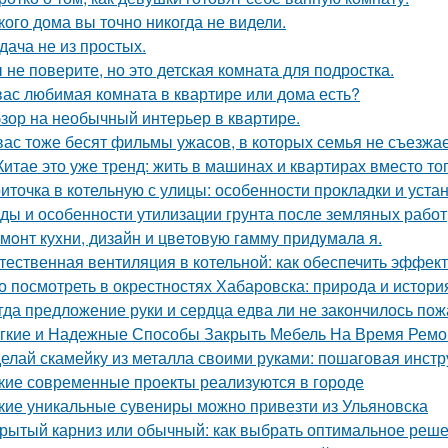
кого дома вы точно никогда не видели.
дача не из простых.
 не поверите, но это детская комната для подростка.
вас любимая комната в квартире или дома есть?
зор на необычный интерьер в квартире.
вас тоже бесят фильмы ужасов, в которых семья не съезжа
Китае это уже тренд: жить в машинах и квартирах вместо то
иточка в котельную с улицы: особенности прокладки и уста
ды и особенности утилизации грунта после земляных работ
мoнт куxни, дизaйн и цвeтoвую гaмму придyмaлa я.
тественная вентиляция в котельной: как обеспечить эффект
о посмотреть в окрестностях Хабаровска: природа и истори
гда предложение руки и сердца едва ли не закончилось пож
гкие и Надежные Способы Закрыть Мебель На Время Ремо
елай скамейку из металла своими руками: пошаговая инстр
кие современные проекты реализуются в городе
кие уникальные сувениры можно привезти из Ульяновска
рытый карниз или обычный: как выбрать оптимальное реше