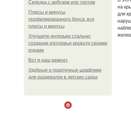
Селедка с арбузом или тортом
на кр
Плюсы и минусы
для к
профилированного бруса: все
наруш
плюсы и минусы
наблю
жилищ
Улучшите интерьер спальни:
создание изголовья кровати своими
руками
Boт и наш ремoнт.
Удобные и практичные шкафчики
для раздевалок в детских садах