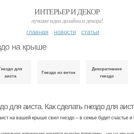
ИНТЕРЬЕР И ДЕКОР
лучшие идеи дизайна и декора!
главная
новости
статьи
здо на крыше
Гнездо для
Декоративное
Гнездо из веток
аиста
гнездо
до для аиста. Как сделать гнездо для аи
аист на вашей крыше свил гнездо – в семье будет счастье и
 народное изречение хочется внести поправку – не на крыше с