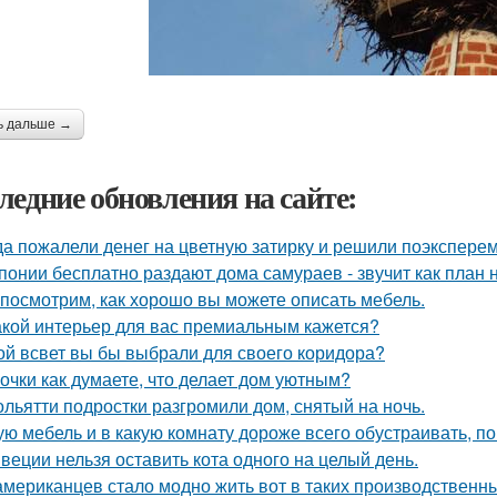
ь дальше →
ледние обновления на сайте:
да пожалели денег на цветную затирку и решили поэкспер
понии бесплатно раздают дома самураев - звучит как план 
посмотрим, как хорошо вы можете описать мебель.
акой интерьер для вас премиальным кажется?
ой всвет вы бы выбрали для своего коридора?
очки как думаете, что делает дом уютным?
ольятти подростки разгромили дом, снятый на ночь.
ую мебель и в какую комнату дороже всего обустраивать, 
веции нельзя оставить кота одного на целый день.
американцев стало модно жить вот в таких производственн