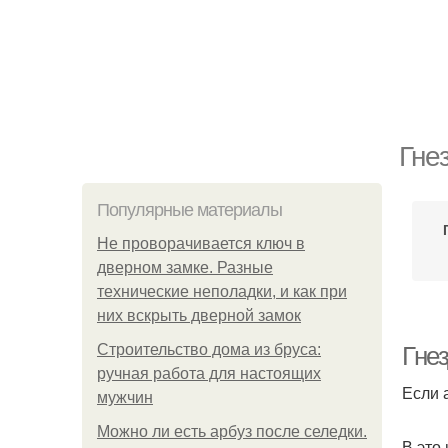
Гне
Популярные материалы
Не проворачивается ключ в
дверном замке. Разные
технические неполадки, и как при
них вскрыть дверной замок
Строительство дома из бруса:
Гнез
ручная работа для настоящих
Если 
мужчин
Можно ли есть арбуз после селедки.
В это