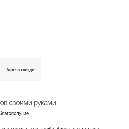
Аист в гнезде
стов своими руками
 благополучие
вил гнездо, а на столбе. Ввиду того, что аист