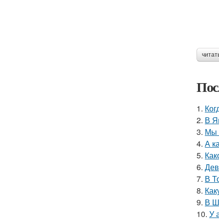
читат
Пос
1.
Ког
2.
В Я
3.
Мы 
4.
А к
5.
Как
6.
Дев
7.
В Т
8.
Как
9.
В Ш
10.
У 