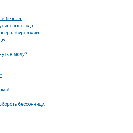
 в безнал.
уционного суда.
рьер в фургончике.
ру.
нуть в моду?
?
ома!
обороть бессонницу.