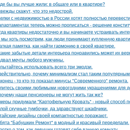
где бы вы лучше жили: в общаге или в квартире?
вежды скажут, что это недострой.
елки с недвижимостью в России хотят полностью перевести
апартаментах теперь можно прописаться - решение констит
гда квартиры недостаточно и вы начинаете устраивать инте
 мы хоть посмотрим, как люди принимают купленную кварти
аткая памятка, как найти гармонию в своей квартире.
какие забытые детали интерьера понравились может их вер
двал мечты любого мужчины.
пытайтесь использовать всего три эмодзи.
действительно, почему минимализм стал таким популярным
конец - то кто-то показал минусы "Современного" ремонта.
литесь своими любимыми новогодними украшениями для д
почему наши пенсионеры не могут жить так же?
меры придумали "Картофельную Кровать" - новый способ п
лой скучные тумбочки, да здравствуют шкафчики.
тайские дизайны своей компактностью поражают.
бята "Бабушкин Ремонт" в модный и красивый переделали.
ротко о том, как девушки готовят себе ванную комнату.