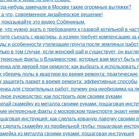
гда-нибудь замечали в Москве такие огромные вытяжки?
 а что, современное дизайнерское решение!
 показывайте это видео Собяниным.
е, что нужно знать о требованиях к газовой котельной в час
тите съехать с квартиры, а хозяин требует компенсацию за
ды и особенности утилизации грунта после земляных работ
лько в том случае, если женский рай и существует, он выгля
тересные факты о Владивостоке, которые вам могут быть 
енка для дверей при ремонте: как выбрать и использовать
к уберечь полы в квартире во время ремонта: практические
к защитить паркет в время ремонта: эффективные способы
енка для строительных работ: почему она необходима на л
лное руководство: как построить дом своими руками
елай скамейку из металла своими руками: пошаговая инстр
кие интересные факты о московском транспорте знают нем
шаговая инструкция: как сделать кованую лавочку своими 
к сделать скамейку из профильной трубы: пошаговая инстр
амейка из металла своими руками: пошаговая инструкция