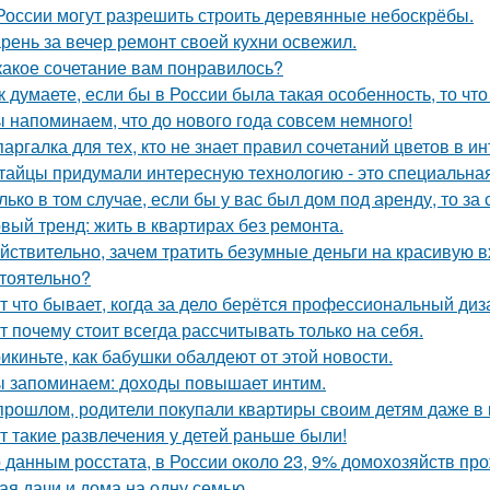
России могут разрешить строить деревянные небоскрёбы.
рень за вечер ремонт своей кухни освежил.
какое сочетание вам понравилось?
к думаете, если бы в России была такая особенность, то чт
 напоминаем, что до нового года совсем немного!
аргалка для тех, кто не знает правил сочетаний цветов в ин
тайцы придумали интересную технологию - это специальная
лько в том случае, если бы у вас был дом под аренду, то за
вый тренд: жить в квартирах без ремонта.
йствительно, зачем тратить безумные деньги на красивую в
тоятельно?
т что бывает, когда за дело берётся профессиональный диз
т почему стоит всегда рассчитывать только на себя.
икиньте, как бабушки обалдеют от этой новости.
 запоминаем: доходы повышает интим.
прошлом, родители покупали квартиры своим детям даже в 
т такие развлечения у детей раньше были!
 данным росстата, в России около 23, 9% домохозяйств п
ая дачи и дома на одну семью.