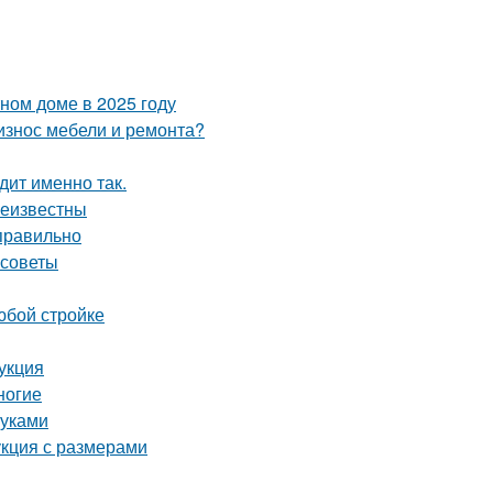
тном доме в 2025 году
 износ мебели и ремонта?
дит именно так.
неизвестны
 правильно
 советы
юбой стройке
укция
ногие
руками
укция с размерами