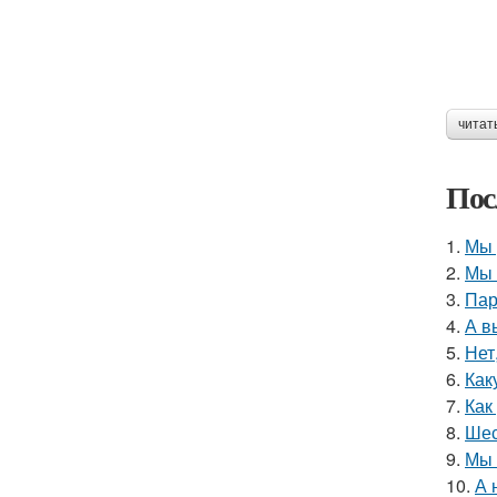
читат
Пос
1.
Мы 
2.
Мы 
3.
Пар
4.
А в
5.
Нет
6.
Как
7.
Как
8.
Шес
9.
Мы 
10.
А 