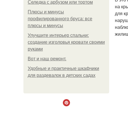
Селедка с арбузом или тортом
на кр
Плюсы и минусы
для к
профилированного бруса: все
наруш
плюсы и минусы
наблю
жилищ
Улучшите интерьер спальни:
создание изголовья кровати своими
руками
Boт и наш ремoнт.
Удобные и практичные шкафчики
для раздевалок в детских садах