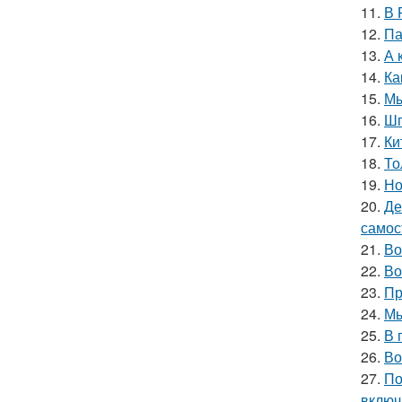
11.
В 
12.
Па
13.
А 
14.
Ка
15.
Мы
16.
Шп
17.
Ки
18.
То
19.
Но
20.
Де
самос
21.
Во
22.
Во
23.
Пр
24.
Мы
25.
В 
26.
Во
27.
По
включ