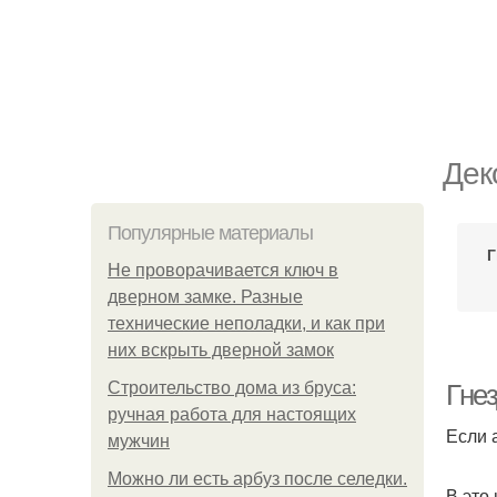
Дек
Популярные материалы
Г
Не проворачивается ключ в
дверном замке. Разные
технические неполадки, и как при
них вскрыть дверной замок
Строительство дома из бруса:
Гнез
ручная работа для настоящих
Если 
мужчин
Можно ли есть арбуз после селедки.
В это