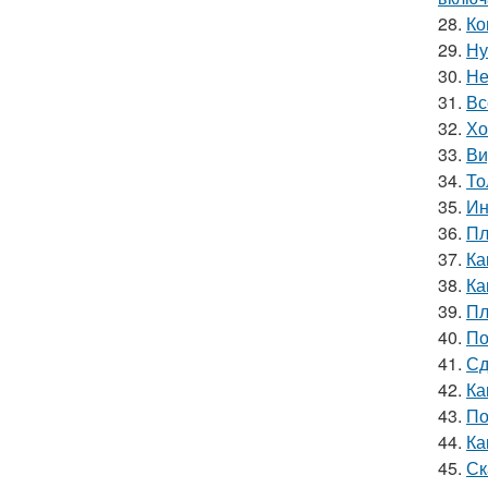
28.
Ко
29.
Ну
30.
Не
31.
Вс
32.
Хо
33.
Ви
34.
То
35.
Ин
36.
Пл
37.
Ка
38.
Ка
39.
Пл
40.
По
41.
Сд
42.
Ка
43.
По
44.
Ка
45.
Ск