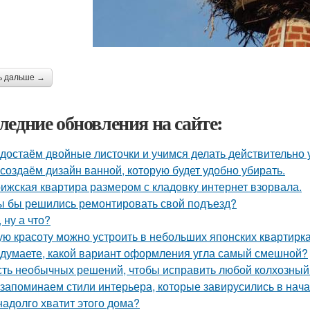
ь дальше →
ледние обновления на сайте:
достаём двойные листочки и учимся делать действительно 
создаём дизайн ванной, которую будет удобно убирать.
ижская квартира размером с кладовку интернет взорвала.
ы бы решились ремонтировать свой подъезд?
, ну а что?
ую красоту можно устроить в небольших японских квартирка
 думаете, какой вариант оформления угла самый смешной?
ть необычных решений, чтобы исправить любой колхозный
запоминаем стили интерьера, которые завирусились в нача
надолго хватит этого дома?