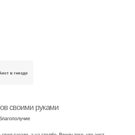
Аист в гнезде
стов своими руками
 благополучие
вил гнездо, а на столбе. Ввиду того, что аист