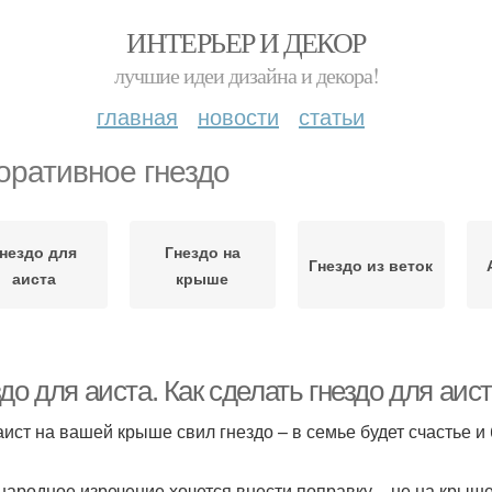
ИНТЕРЬЕР И ДЕКОР
лучшие идеи дизайна и декора!
главная
новости
статьи
оративное гнездо
нездо для
Гнездо на
Гнездо из веток
аиста
крыше
до для аиста. Как сделать гнездо для аи
аист на вашей крыше свил гнездо – в семье будет счастье и
 народное изречение хочется внести поправку – не на крыше с