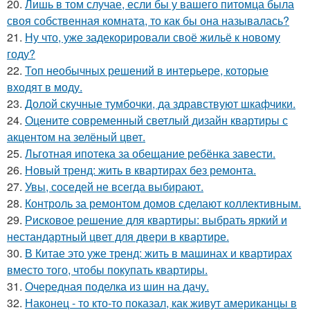
20.
Лишь в том случае, если бы у вашего питомца была
своя собственная комната, то как бы она называлась?
21.
Ну что, уже задекорировали своё жильё к новому
году?
22.
Топ необычных решений в интерьере, которые
входят в моду.
23.
Долой скучные тумбочки, да здравствуют шкафчики.
24.
Оцените современный светлый дизайн квартиры с
акцентом на зелёный цвет.
25.
Льготная ипотека за обещание ребёнка завести.
26.
Новый тренд: жить в квартирах без ремонта.
27.
Увы, соседей не всегда выбирают.
28.
Контроль за ремонтом домов сделают коллективным.
29.
Рисковое решение для квартиры: выбрать яркий и
нестандартный цвет для двери в квартире.
30.
В Китае это уже тренд: жить в машинах и квартирах
вместо того, чтобы покупать квартиры.
31.
Очередная поделка из шин на дачу.
32.
Наконец - то кто-то показал, как живут американцы в