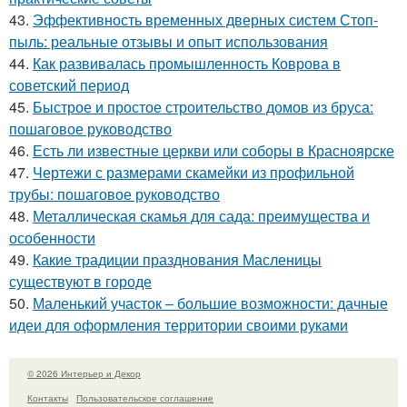
43.
Эффективность временных дверных систем Стоп-
пыль: реальные отзывы и опыт использования
44.
Как развивалась промышленность Коврова в
советский период
45.
Быстрое и простое строительство домов из бруса:
пошаговое руководство
46.
Есть ли известные церкви или соборы в Красноярске
47.
Чертежи с размерами скамейки из профильной
трубы: пошаговое руководство
48.
Металлическая скамья для сада: преимущества и
особенности
49.
Какие традиции празднования Масленицы
существуют в городе
50.
Маленький участок – большие возможности: дачные
идеи для оформления территории своими руками
© 2026 Интерьер и Декор
Контакты
Пользовательское соглашение