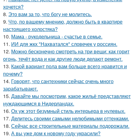
хочется?
8.
Это вам за то, что богу не молитесь.
9.
Что, по вашему мнению, должно быть в квартире
настоящего холостяка?
10.
Мама - рукодельница - счастье в семье.
11.
ИИ для жкх "Нахватался" словечек у россиян.
12.
Можно бесконечно смотреть на три вещи: как горит
огонь, течёт вода и как другие люди делают ремонт.
13.
Какой вариант пола вам больше всего нравится и
почему?
14.
Говорят, что сантехники сейчас очень много
зарабатывают.
15.
Давайте мы посмотрим, какое жильё представляют
нуждающимся в Нидерландах.
16.
Ох уж этот безумный стиль интерьера в нулевых.
17.
Делитесь своими самыми нелюбимыми оттенками.
18.
Сейчас все строительные материалы подорожали.
19.
А вы уже дом к новому году украсили?