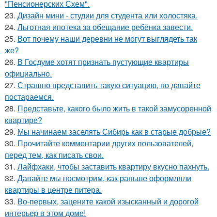
"Пенсионерских Схем".
23.
Дизайн мини - студии для студента или холостяка.
24.
Льготная ипотека за обещание ребёнка завести.
25.
Вот почему наши деревни не могут выглядеть так
же?
26.
В Госдуме хотят признать пустующие квартиры
официально.
27.
Страшно представить такую ситуацию, но давайте
постараемся.
28.
Представьте, какого было жить в такой замусоренной
квартире?
29.
Мы начинаем заселять Сибирь как в старые добрые?
30.
Прочитайте комментарии других пользователей,
перед тем, как писать свои.
31.
Лайфхаки, чтобы заставить квартиру вкусно пахнуть.
32.
Давайте мы посмотрим, как раньше оформляли
квартиры в центре питера.
33.
Во-первых, зацените какой изысканный и дорогой
интерьер в этом доме!