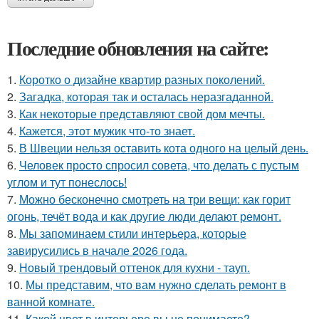
Последние обновления на сайте:
1.
Коротко о дизайне квартир разных поколений.
2.
Загадка, которая так и осталась неразгаданной.
3.
Как некоторые представляют свой дом мечты.
4.
Кажется, этот мужик что-то знает.
5.
В Швеции нельзя оставить кота одного на целый день.
6.
Человек просто спросил совета, что делать с пустым
углом и тут понеслось!
7.
Можно бесконечно смотреть на три вещи: как горит
огонь, течёт вода и как другие люди делают ремонт.
8.
Мы запоминаем стили интерьера, которые
завирусились в начале 2026 года.
9.
Новый трендовый оттенок для кухни - тауп.
10.
Мы представим, что вам нужно сделать ремонт в
ванной комнате.
11.
Какой цвет в интерьере вы не понимаете?