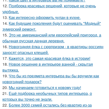
12.
Подборка красивых решений, которые не очень
удобные.
13.
Как интересно оформить чулан в кухне.
14.
Как будущие поколения будут оценивать "Модный"
зумерский ремонт.
15.
Это не американский или европейский пригород, а
обычная русская дачная деревня.
16.
Новогодняя ёлка с сюрпризом - в квартиры россиян
заносят опасных клещей.
17.
Кажется, это самая красивая ёлка в истории!
18.
Новое решение в интерьере ванной - скрытая
вытяжка.
19.
Что бы из предмета интерьера вы бы вручили как
новогодний подарок?
20.
Мы начинаем готовиться к новому году!
21.
Ещё подборка необычных типов интерьера, о
которых вы точно не знали.
22.
Более 3000 семей остались без квартир из-за