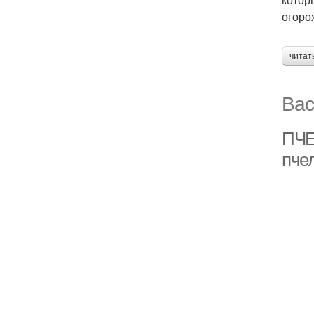
огоро
читат
Вас
ПЧЕ
пче