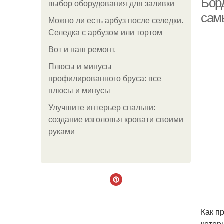
Бор
выбор оборудования для заливки
сам
Можно ли есть арбуз после селедки.
Селедка с арбузом или тортом
Boт и наш ремoнт.
Плюсы и минусы
профилированного бруса: все
плюсы и минусы
Улучшите интерьер спальни:
создание изголовья кровати своими
руками
Как п
котор