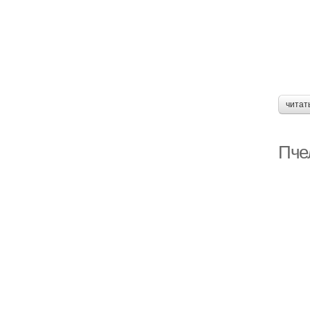
читат
Пче