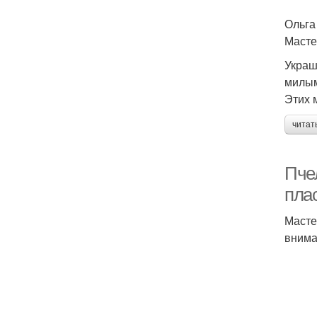
Ольга
Масте
Украш
милым
Этих 
читат
Пче
пла
Масте
внима