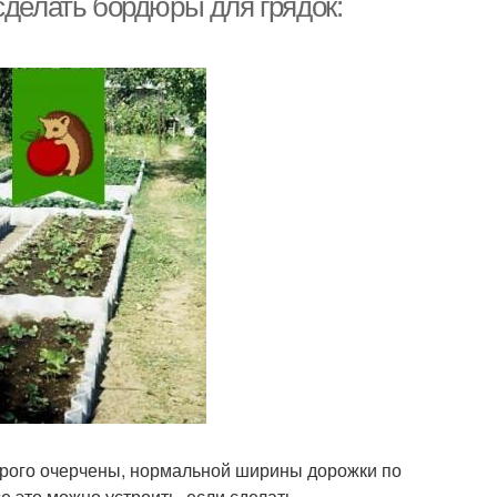
сделать бордюры для грядок:
строго очерчены, нормальной ширины дорожки по
е это можно устроить, если сделать