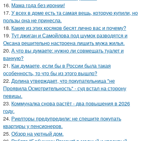
16.
Мама года без иронии!
17.
У всех в доме есть та самая вещь, которую купили, но
пользы она не принесла.
18.
Какие из этих косяков бесят лично вас и почему?
19.
Тут джиган и Самойлова под шумок разводятся и
Оксана решительно настроена лишить мужа жилья.
20.
А что вы думаете: нужно ли совмещать туалет и
ванную?
21.
Как думаете, если бы в России была такая
особенность, то что бы из этого вышло?
22.
Долина утверждает, что покупательница "не
Проявила Осмотрительность" - суд встал на сторону
певицы.
23.
Коммуналка снова растёт - два повышения в 2026
году.
24.
Риелторы предупредили: не спешите покупать
квартиры у пенсионеров.
25.
Обзор на уютный дом.