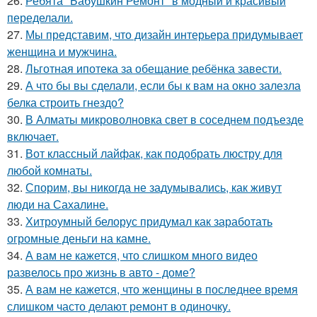
26.
Ребята "Бабушкин Ремонт" в модный и красивый
переделали.
27.
Мы представим, что дизайн интерьера придумывает
женщина и мужчина.
28.
Льготная ипотека за обещание ребёнка завести.
29.
А что бы вы сделали, если бы к вам на окно залезла
белка строить гнездо?
30.
В Алматы микроволновка свет в соседнем подъезде
включает.
31.
Вот классный лайфак, как подобрать люстру для
любой комнаты.
32.
Спорим, вы никогда не задумывались, как живут
люди на Сахалине.
33.
Хитроумный белорус придумал как заработать
огромные деньги на камне.
34.
А вам не кажется, что слишком много видео
развелось про жизнь в авто - доме?
35.
А вам не кажется, что женщины в последнее время
слишком часто делают ремонт в одиночку.