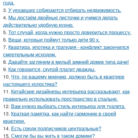
года.
3.
У уехавших собираются отбирать недвижимость.
4.
Мы достаём двойные листочки и учимся делать
действительно удобную кухню.
5.
Тот случай, когда нужно просто довериться процессу.
6.
Вещи, которые поймут только дети 90 х.
7.
Квартира, ипотека и трагедия - конфликт закончился
смертельным исходом.
8.
Давайте заглянем в милый зимний домик типа дачи!
9.
Как говорится, скупой платит дважды.
10.
Что, по вашему мнению, должно быть в квартире
настоящего холостяка?
11.
Китайские дизайнеры интерьера рассказывают, как
правильно использовать пространство в спальне.
12.
Вам нужно выбрать стиль интерьера для туалета.
13.
Краткая памятка, как найти гармонию в своей
квартире.
14.
Есть среди подписчиков центральные?
15.
Смогли бы вы жить в таком домике?