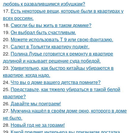
любовь к развалившимся избушкам?
17.
Есть некоторые вещи, которые были в квартирах у
всех россиян.
18.
Смогли бы вы жить в таком домике?
19.
Он выбрал быть счастливым.
20.
Можете использовать Т 9 или свою фантазию.
21.
Салют в Тольятти квартиру поджёг.
22.
Полина Лурье готовится к ремонту в квартире
долиной и называет решение суда победой.
23.
Удивительно, как быстро китайцы убираются в
квартире, когда надо.
24.
Что вы о доме вашего детства помните?
25.
Представьте, как тяжело убираться в такой белой
квартире?
26.
Давайте мы поиграем!
27.
Мужчина нашёл в своём доме окно, которого в доме
не было.
28.
Новый год не за горами!
29.
Какой предмет интерьера вы признаком достатка