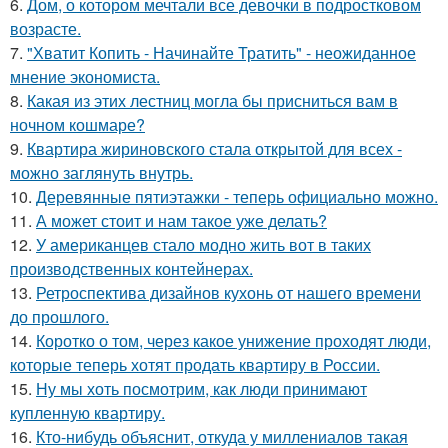
6.
Дом, о котором мечтали все девочки в подростковом
возрасте.
7.
"Хватит Копить - Начинайте Тратить" - неожиданное
мнение экономиста.
8.
Какая из этих лестниц могла бы присниться вам в
ночном кошмаре?
9.
Квартира жириновского стала открытой для всех -
можно заглянуть внутрь.
10.
Деревянные пятиэтажки - теперь официально можно.
11.
А может стоит и нам такое уже делать?
12.
У американцев стало модно жить вот в таких
производственных контейнерах.
13.
Ретроспектива дизайнов кухонь от нашего времени
до прошлого.
14.
Коротко о том, через какое унижение проходят люди,
которые теперь хотят продать квартиру в России.
15.
Ну мы хоть посмотрим, как люди принимают
купленную квартиру.
16.
Кто-нибудь объяснит, откуда у миллениалов такая