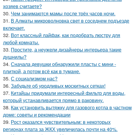
хозяев считаете?
30.
Чем занимаются мамы после трёх часов ночи.
31.
В Алматы микроволновка свет в соседнем подъезде
включает.
32.
Вот классный лайфак, как подобрать люстру для
любой комнаты.
33.
Простите, а неужели дизайнеры интерьера такие
душнилы?
34.
Сначала девушки обнаружили пласты с мини -
плиткой, а потом всё как в тумане.
35.
С социализмом нас?
36.
Забудьте об уродливых москитных сетках!
37.
Китайцы придумали интересный фильтр для воды,
который устанавливается прямо в раковину.
38.
Как установить вытяжку для газового котла в частном
доме: советы и рекомендации
39.
Рост оказался чувствительным: в некоторых
регионах плата за ЖКХ увеличилась почти на 40%.