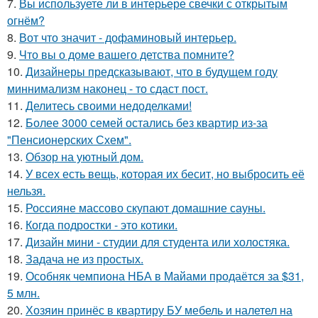
7.
Вы используете ли в интерьере свечки с открытым
огнём?
8.
Вот что значит - дофаминовый интерьер.
9.
Что вы о доме вашего детства помните?
10.
Дизайнеры предсказывают, что в будущем году
миннимализм наконец - то сдаст пост.
11.
Делитесь своими недоделками!
12.
Более 3000 семей остались без квартир из-за
"Пенсионерских Схем".
13.
Обзор на уютный дом.
14.
У всех есть вещь, которая их бесит, но выбросить её
нельзя.
15.
Россияне массово скупают домашние сауны.
16.
Когда подростки - это котики.
17.
Дизайн мини - студии для студента или холостяка.
18.
Задача не из простых.
19.
Особняк чемпиона НБА в Майами продаётся за $31,
5 млн.
20.
Хозяин принёс в квартиру БУ мебель и налетел на