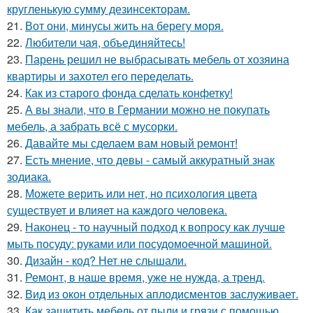
кругленькую сумму дезинсекторам.
21.
Вот они, минусы жить на берегу моря.
22.
Любители чая, объединяйтесь!
23.
Парень решил не выбрасывать мебель от хозяина
квартиры и захотел его переделать.
24.
Как из старого фонда сделать конфетку!
25.
А вы знали, что в Германии можно не покупать
мебель, а забрать всё с мусорки.
26.
Давайте мы сделаем вам новый ремонт!
27.
Есть мнение, что девы - самый аккуратный знак
зодиака.
28.
Можете верить или нет, но психология цвета
существует и влияет на каждого человека.
29.
Наконец - то научный подход к вопросу как лучше
мыть посуду: руками или посудомоечной машиной.
30.
Дизайн - код? Нет не слышали.
31.
Ремонт, в наше время, уже не нужда, а тренд.
32.
Вид из окон отдельных аплодисментов заслуживает.
33.
Как защитить мебель от пыли и грязи с помощью