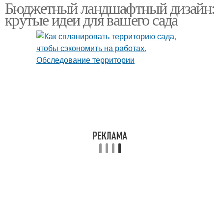
Бюджетный ландшафтный дизайн:
Тенденции в
Советы по
крутые идеи для вашего сада
ландшафтном дизайне
ландшафтному дизайну
Идеи для конкретных
типов