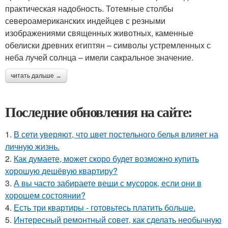
практическая надобность. Тотемные столбы
североамериканских индейцев с резными
изображениями священных животных, каменные
обелиски древних египтян – символы устремленных с
неба лучей солнца – имели сакральное значение.
читать дальше →
Последние обновления на сайте:
1.
В сети уверяют, что цвет постельного белья влияет на
личную жизнь.
2.
Как думаете, может скоро будет возможно купить
хорошую дешёвую квартиру?
3.
А вы часто забираете вещи с мусорок, если они в
хорошем состоянии?
4.
Есть три квартиры - готовьтесь платить больше.
5.
Интересный ремонтный совет, как сделать необычную