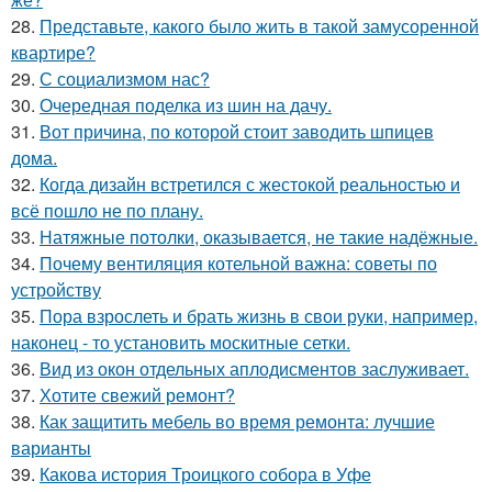
28.
Представьте, какого было жить в такой замусоренной
квартире?
29.
С социализмом нас?
30.
Очередная поделка из шин на дачу.
31.
Вот причина, по которой стоит заводить шпицев
дома.
32.
Когда дизайн встретился с жестокой реальностью и
всё пошло не по плану.
33.
Натяжные потолки, оказывается, не такие надёжные.
34.
Почему вентиляция котельной важна: советы по
устройству
35.
Пора взрослеть и брать жизнь в свои руки, например,
наконец - то установить москитные сетки.
36.
Вид из окон отдельных аплодисментов заслуживает.
37.
Хотите свежий ремонт?
38.
Как защитить мебель во время ремонта: лучшие
варианты
39.
Какова история Троицкого собора в Уфе