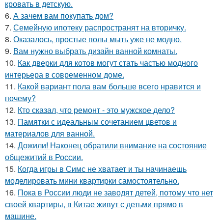
кровать в детскую.
6.
А зачем вам покупать дом?
7.
Семейную ипотеку распространят на вторичку.
8.
Оказалось, простые полы мыть уже не модно.
9.
Вам нужно выбрать дизайн ванной комнаты.
10.
Как дверки для котов могут стать частью модного
интерьера в современном доме.
11.
Какой вариант пола вам больше всего нравится и
почему?
12.
Кто сказал, что ремонт - это мужское дело?
13.
Памятки с идеальным сочетанием цветов и
материалов для ванной.
14.
Дожили! Наконец обратили внимание на состояние
общежитий в России.
15.
Когда игры в Симс не хватает и ты начинаешь
моделировать мини квартирки самостоятельно.
16.
Пока в России люди не заводят детей, потому что нет
своей квартиры, в Китае живут с детьми прямо в
машине.