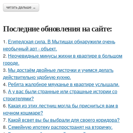
читать дальше →
Последние обновления на сайте:
1.
Египедская сила. В Мытищах обнаружили очень
необычный арт - объект.
2.
Неочевидные минусы жихни в квартире в большом
городе.
3.
Мы достаём двойные листочки и учимся делать
действительно удобную кухню.
4.
Ребята жалобное мяуканье в квартире услышали.
5.
А у вас были странные или страшные истории со
строителями?
6.
Какая из этих лестниц могла бы присниться вам в
ночном кошмаре?
7.
Какой всвет вы бы выбрали для своего коридора?
8.
Семейную ипотеку распространят на вторичку.