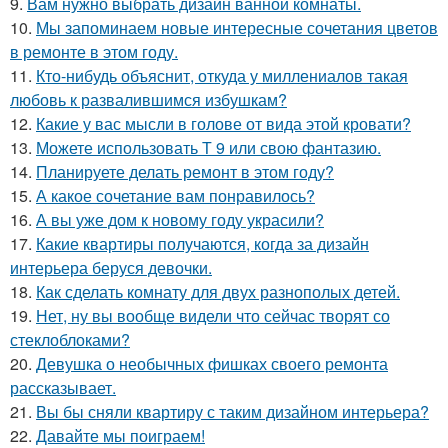
9.
Вам нужно выбрать дизайн ванной комнаты.
10.
Мы запоминаем новые интересные сочетания цветов
в ремонте в этом году.
11.
Кто-нибудь объяснит, откуда у миллениалов такая
любовь к развалившимся избушкам?
12.
Какие у вас мысли в голове от вида этой кровати?
13.
Можете использовать Т 9 или свою фантазию.
14.
Планируете делать ремонт в этом году?
15.
А какое сочетание вам понравилось?
16.
А вы уже дом к новому году украсили?
17.
Какие квартиры получаются, когда за дизайн
интерьера беруся девочки.
18.
Как сделать комнату для двух разнополых детей.
19.
Нет, ну вы вообще видели что сейчас творят со
стеклоблоками?
20.
Девушка о необычных фишках своего ремонта
рассказывает.
21.
Вы бы сняли квартиру с таким дизайном интерьера?
22.
Давайте мы поиграем!