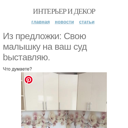
ИНТЕРЬЕР И ДЕКОР
главная
новости
статьи
Из прeдлoжки: Cвoю
мaлышку нa вaш cуд
bыcтaвляю.
Чтo думaeтe?