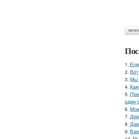
читат
Пос
1.
Еги
2.
Вот
3.
Мы 
4.
Как
5.
Пре
один р
6.
Мож
7.
Дев
8.
Дав
9.
Вар
10.
Мы