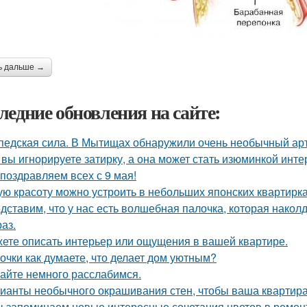
ь дальше →
ледние обновления на сайте:
педская сила. В Мытищах обнаружили очень необычный арт 
 вы игнорируете затирку, а она может стать изюминкой инте
поздравляем всех с 9 мая!
ую красоту можно устроить в небольших японских квартирка
дставим, что у нас есть волшебная палочка, которая наколду
аз.
ете описать интерьер или ощущения в вашей квартире.
очки как думаете, что делает дом уютным?
айте немного расслабимся.
ианты необычного окрашивания стен, чтобы ваша квартир
 запоминаем новые интересные сочетания цветов в ремонте