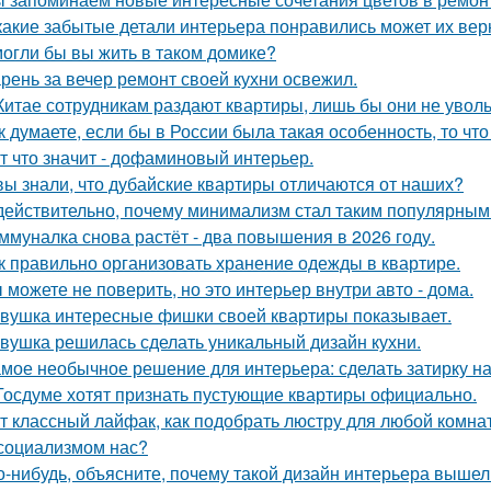
какие забытые детали интерьера понравились может их вер
огли бы вы жить в таком домике?
рень за вечер ремонт своей кухни освежил.
Китае сотрудникам раздают квартиры, лишь бы они не увол
к думаете, если бы в России была такая особенность, то чт
т что значит - дофаминовый интерьер.
вы знали, что дубайские квартиры отличаются от наших?
действительно, почему минимализм стал таким популярным
ммуналка снова растёт - два повышения в 2026 году.
к правильно организовать хранение одежды в квартире.
 можете не поверить, но это интерьер внутри авто - дома.
вушка интересные фишки своей квартиры показывает.
вушка решилась сделать уникальный дизайн кухни.
мое необычное решение для интерьера: сделать затирку на п
Госдуме хотят признать пустующие квартиры официально.
т классный лайфак, как подобрать люстру для любой комна
социализмом нас?
о-нибудь, объясните, почему такой дизайн интерьера выше