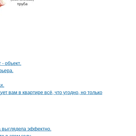
- объект.
рьера.
х.
ет вам в квартире всё, что угодно, но только
а выглядела эффектно.
 в этом году.