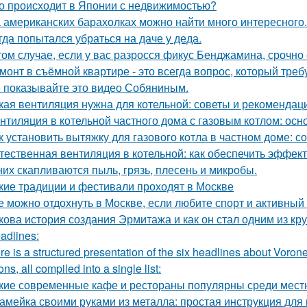
о происходит в Японии с недвижимостью?
 американских барахолках можно найти много интересного.
гда попытался убраться на даче у деда.
том случае, если у вас разросся фикус Бенджамина, срочно 
монт в съёмной квартире - это всегда вопрос, который треб
 показывайте это видео Собяниным.
кая вентиляция нужна для котельной: советы и рекомендац
нтиляция в котельной частного дома с газовым котлом: ос
к установить вытяжку для газового котла в частном доме: 
тественная вентиляция в котельной: как обеспечить эффект
них скапливаются пыль, грязь, плесень и микробы.
кие традиции и фестивали проходят в Москве
е можно отдохнуть в Москве, если любите спорт и активный
кова история создания Эрмитажа и как он стал одним из к
adlines:
re is a structured presentation of the six headlines about Vorone
ns, all compiled into a single list:
кие современные кафе и рестораны популярны среди мест
амейка своими руками из металла: простая инструкция дл