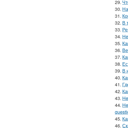
29.
Чт
30.
На
31.
Ко
32.
В 
33.
Ре
34.
Не
35.
Ка
36.
Ве
37.
Ка
38.
Ес
39.
В 
40.
Ка
41.
Гд
42.
Ка
43.
He
44.
He
questio
45.
Ка
46.
Ск