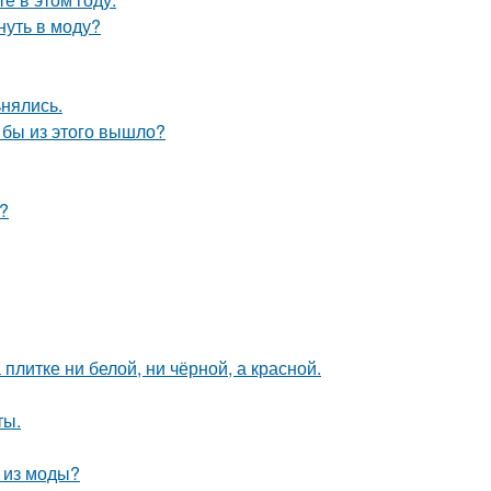
нуть в моду?
ьнялись.
о бы из этого вышло?
?
литке ни белой, ни чёрной, а красной.
ты.
л из моды?