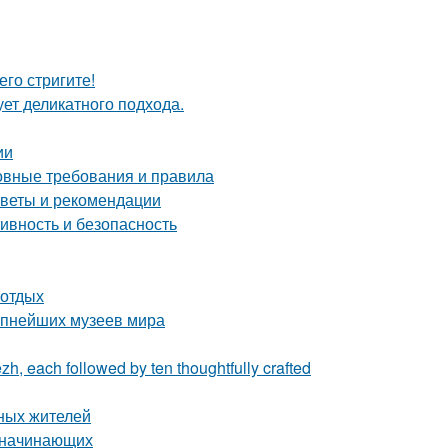
его стригите!
ует деликатного подхода.
ии
новные требования и правила
советы и рекомендации
ивность и безопасность
 отдых
рупнейших музеев мира
zh, each followed by ten thoughtfully crafted
ных жителей
я начинающих