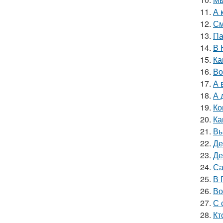
11.
А 
12.
См
13.
Па
14.
В 
15.
Ка
16.
Во
17.
А 
18.
А 
19.
Ко
20.
Ка
21.
Вы
22.
Де
23.
Де
24.
Са
25.
В 
26.
Во
27.
С 
28.
Кт