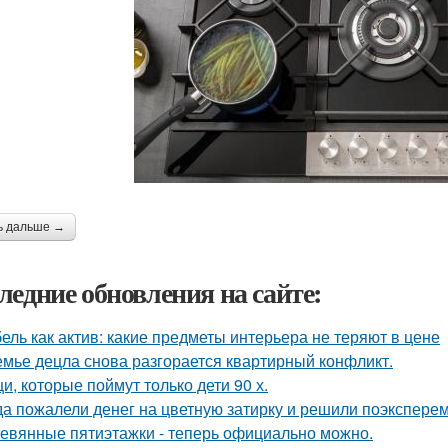
ь дальше →
ледние обновления на сайте:
ель как актив: какие предметы интерьера не теряют в цене
емье децла снова разгорается квартирный конфликт.
и, которые поймут только дети 90 х.
да пожалели денег на цветную затирку и решили поэкспер
евянные пятиэтажки - теперь официально можно.