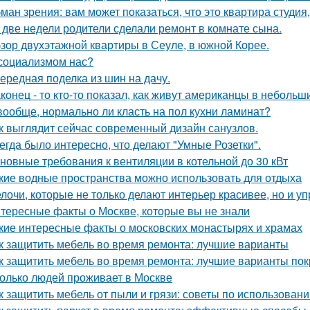
ман зрения: вам может показаться, что это квартира студия,
 две недели родители сделали ремонт в комнате сына.
зор двухэтажной квартиры в Сеуле, в южной Корее.
социализмом нас?
ередная поделка из шин на дачу.
конец - то кто-то показал, как живут американцы в небольш
вообще, нормально ли класть на пол кухни ламинат?
к выглядит сейчас современный дизайн санузлов.
егда было интересно, что делают "Умные Розетки".
новные требования к вентиляции в котельной до 30 кВт
кие водные пространства можно использовать для отдыха
лочи, которые не только делают интерьер красивее, но и у
тересные факты о Москве, которые вы не знали
кие интересные факты о московских монастырях и храмах
к защитить мебель во время ремонта: лучшие варианты
к защитить мебель во время ремонта: лучшие варианты по
олько людей проживает в Москве
к защитить мебель от пыли и грязи: советы по использован