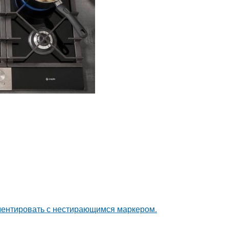
ементировать с нестирающимся маркером.