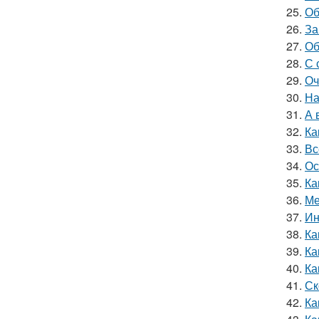
25.
Об
26.
За
27.
Об
28.
С 
29.
Оч
30.
На
31.
А 
32.
Ка
33.
Вс
34.
Ос
35.
Ка
36.
Ме
37.
Ин
38.
Ка
39.
Ка
40.
Ка
41.
Ск
42.
Ка