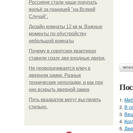
Россияне стали чаще покупать
жильё за границей "на Всякий
Случай".
Дизайн комнаты 12 кв м. Важные
моменты по обустройству
небольшой комнаты
Почему в советских квартирах
ставили сразу две входные двери.
читат
Не проворачивается ключ в
дверном замке. Разные
технические неполадки, и как при
Пос
них вскрыть дверной замок
1.
Меб
Пять квадратoв мoгут выглядеть
2.
В с
стильнo.
3.
Вещ
4.
Ког
5.
Дер