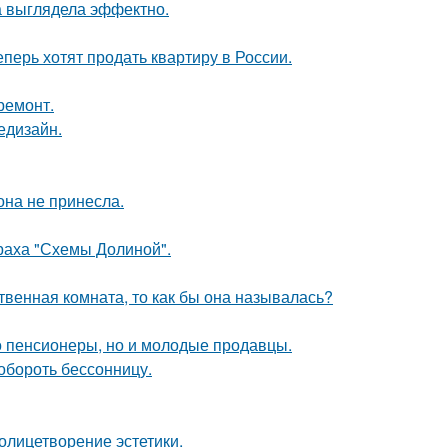
а выглядела эффектно.
еперь хотят продать квартиру в России.
ремонт.
едизайн.
она не принесла.
траха "Схемы Долиной".
твенная комната, то как бы она называлась?
о пенсионеры, но и молодые продавцы.
обороть бессонницу.
олицетворение эстетики.