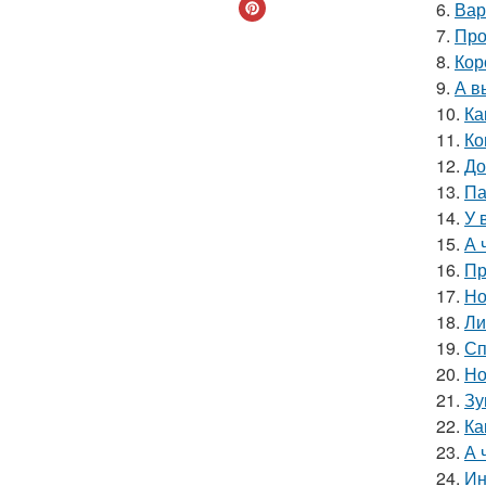
6.
Вар
7.
Про
8.
Кор
9.
А в
10.
Ка
11.
Ко
12.
До
13.
Па
14.
У 
15.
А 
16.
Пр
17.
Но
18.
Ли
19.
Сп
20.
Но
21.
Зу
22.
Ка
23.
А 
24.
Ин