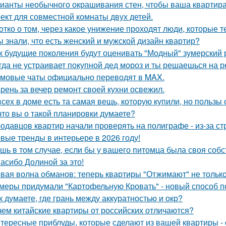
ианты необычного окрашивания стен, чтобы ваша квартир
ект для совместной комнаты двух детей.
отко о том, через какое унижение проходят люди, которые т
ы знали, что есть женский и мужской дизайн квартир?
к будущие поколения будут оценивать "Модный" зумерский 
гда не устраивает покупной дед мороз и ты решаешься на р
мовые чаты официально переводят в MAX.
рень за вечер ремонт своей кухни освежил.
всех в доме есть та самая вещь, которую купили, но пользы 
что вы о такой планировки думаете?
одавцов квартир начали проверять на полиграфе - из-за с
вые тренды в интерьере в 2026 году!
шь в том случае, если бы у вашего питомца была своя собс
асибо Долиной за это!
вая волна обманов: теперь квартиры "Отжимают" не тольк
меры придумали "Картофельную Кровать" - новый способ п
к думаете, где грань между аккуратностью и окр?
чем китайские квартиры от российских отличаются?
тересные приблуды, которые сделают из вашей квартиры - 