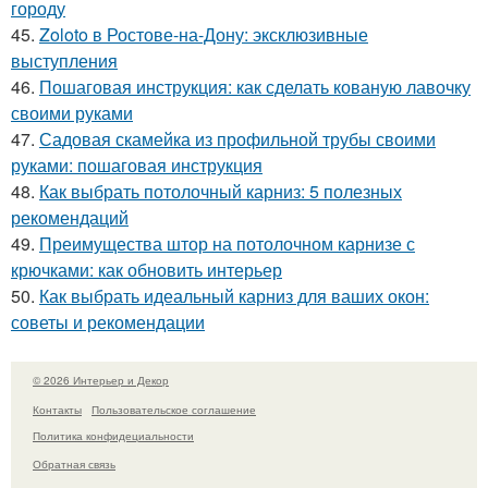
городу
45.
Zoloto в Ростове-на-Дону: эксклюзивные
выступления
46.
Пошаговая инструкция: как сделать кованую лавочку
своими руками
47.
Садовая скамейка из профильной трубы своими
руками: пошаговая инструкция
48.
Как выбрать потолочный карниз: 5 полезных
рекомендаций
49.
Преимущества штор на потолочном карнизе с
крючками: как обновить интерьер
50.
Как выбрать идеальный карниз для ваших окон:
советы и рекомендации
© 2026 Интерьер и Декор
Контакты
Пользовательское соглашение
Политика конфидециальности
Обратная связь