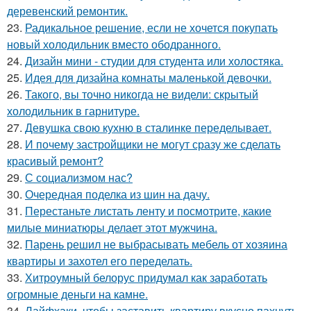
деревенский ремонтик.
23.
Радикальное решение, если не хочется покупать
новый холодильник вместо ободранного.
24.
Дизайн мини - студии для студента или холостяка.
25.
Идея для дизайна комнаты маленькой девочки.
26.
Такого, вы точно никогда не видели: скрытый
холодильник в гарнитуре.
27.
Девушка свою кухню в сталинке переделывает.
28.
И почему застройщики не могут сразу же сделать
красивый ремонт?
29.
С социализмом нас?
30.
Очередная поделка из шин на дачу.
31.
Перестаньте листать ленту и посмотрите, какие
милые миниатюры делает этот мужчина.
32.
Парень решил не выбрасывать мебель от хозяина
квартиры и захотел его переделать.
33.
Хитроумный белорус придумал как заработать
огромные деньги на камне.
34.
Лайфхаки, чтобы заставить квартиру вкусно пахнуть.