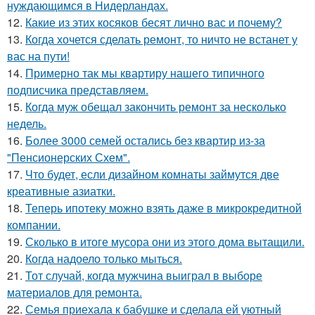
нуждающимся в Нидерландах.
12.
Какие из этих косяков бесят лично вас и почему?
13.
Когда хочется сделать ремонт, то ничто не встанет у
вас на пути!
14.
Примерно так мы квартиру нашего типичного
подписчика представляем.
15.
Когда муж обещал закончить ремонт за несколько
недель.
16.
Более 3000 семей остались без квартир из-за
"Пенсионерских Схем".
17.
Что будет, если дизайном комнаты займутся две
креативные азиатки.
18.
Теперь ипотеку можно взять даже в микрокредитной
компании.
19.
Сколько в итоге мусора они из этого дома вытащили.
20.
Когда надоело только мыться.
21.
Тот случай, когда мужчина выиграл в выборе
материалов для ремонта.
22.
Семья приехала к бабушке и сделала ей уютный