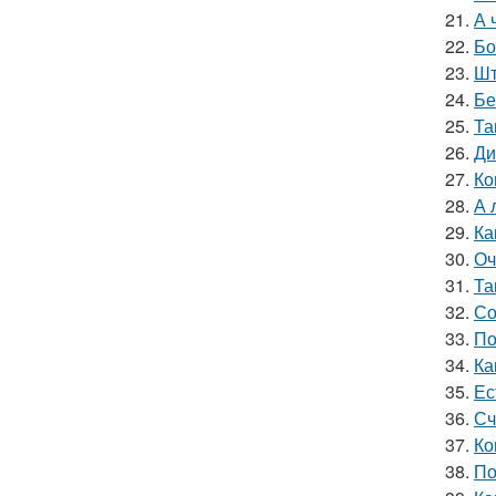
21.
А 
22.
Бо
23.
Шт
24.
Бе
25.
Та
26.
Ди
27.
Ко
28.
А 
29.
Ка
30.
Оч
31.
Та
32.
Со
33.
По
34.
Ка
35.
Ес
36.
Сч
37.
Ко
38.
По