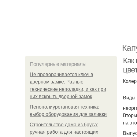
Кап
Как 
Популярные материалы
цве
Не проворачивается ключ в
Колер
дверном замке. Разные
технические неполадки, и как при
них вскрыть дверной замок
Виды 
Пенополиуретановая техника:
неорг
выбор оборудования для заливки
Вторы
на эт
Строительство дома из бруса:
ручная работа для настоящих
Выпус