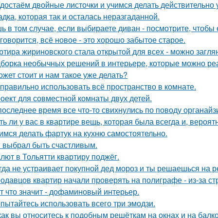
достаём двойные листочки и учимся делать действительно 
адка, которая так и осталась неразгаданной.
ь в том случае, если выбираете диван - посмотрите, чтобы 
 говорится, всё новое - это хорошо забытое старое.
ртира жириновского стала открытой для всех - можно заглян
борка необычных решений в интерьере, которые можно реа
ожет стоит и нам такое уже делать?
 правильно использовать всё пространство в комнате.
оект для совместной комнаты двух детей.
последнее время все что-то свихнулись по поводу органайз
ть ли у вас в квартире вещь, которая была всегда и, вероят
имся делать фартук на кухню самостоятельно.
 выбрал быть счастливым.
лют в Тольятти квартиру поджёг.
гда не устраивает покупной дед мороз и ты решаешься на р
одавцов квартир начали проверять на полиграфе - из-за с
т что значит - дофаминовый интерьер.
пытайтесь использовать всего три эмодзи.
как вы относитесь к подобным решёткам на окнах и на балк