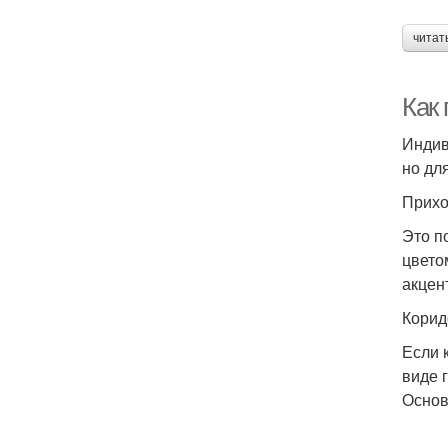
читат
Как 
Индив
но дл
Прих
Это п
цвето
акцен
Корид
Если 
виде 
Основ