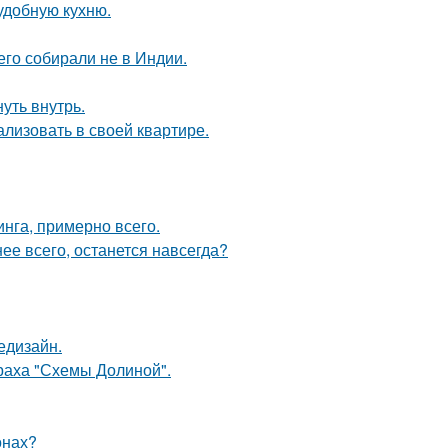
удобную кухню.
его собирали не в Индии.
уть внутрь.
лизовать в своей квартире.
инга, примерно всего.
нее всего, останется навсегда?
едизайн.
траха "Схемы Долиной".
онах?