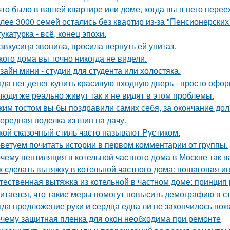
что было в вашей квартире или доме, когда вы в него пере
лее 3000 семей остались без квартир из-за "Пенсионерских
укатурка - всё, конец эпохи.
звкусица звонила, просила вернуть ей унитаз.
кого дома вы точно никогда не видели.
зайн мини - студии для студента или холостяка.
гда нет денег купить красивую входную дверь - просто офор
люди же реально живут так и не видят в этом проблемы.
ким тостом вы бы поздравили самих себя, за окончание до
ередная поделка из шин на дачу.
кой сказочный стиль часто называют Рустиком.
ветуем почитать истории в первом комментарии от группы.
чему вентиляция в котельной частного дома в Москве так 
к сделать вытяжку в котельной частного дома: пошаговая и
тественная вытяжка из котельной в частном доме: принцип
итается, что такие меры помогут повысить демографию в с
гда предложение руки и сердца едва ли не закончилось пож
чему защитная пленка для окон необходима при ремонте