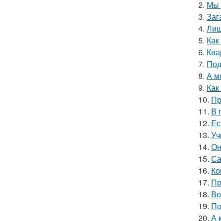
2.
Мы 
3.
Заг
4.
Лиш
5.
Как
6.
Ква
7.
Под
8.
А м
9.
Как
10.
Пр
11.
В 
12.
Ес
13.
Уч
14.
Он
15.
Са
16.
Ко
17.
Пр
18.
Во
19.
По
20.
А 