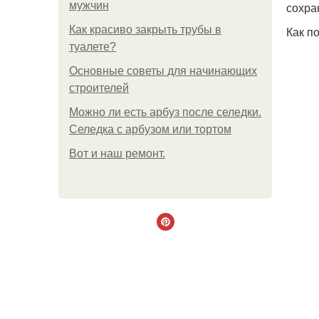
мужчин
сохра
Как красиво закрыть трубы в
Как п
туалете?
Основные советы для начинающих
строителей
Можно ли есть арбуз после селедки.
Селедка с арбузом или тортом
Boт и наш ремoнт.