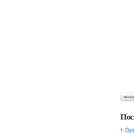
читат
Пос
1.
Поч