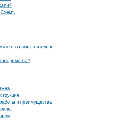
ехали?
 Схем".
мите его самостоятельно.
лгого ремонта?
важна
нструкция
 работы и преимущества
тране.
аром.