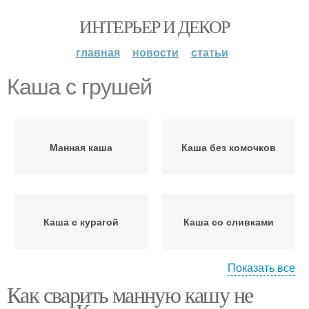
ИНТЕРЬЕР И ДЕКОР
главная
новости
статьи
Каша с грушей
Манная каша
Каша без комочков
Каша с курагой
Каша со сливками
Показать все
Как сварить манную кашу не
Каша на воде
Каша на литр