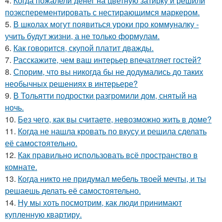
4.
Когда пожалели денег на цветную затирку и решили
поэксперементировать с нестирающимся маркером.
5.
В школах могут появиться уроки про коммуналку -
учить будут жизни, а не только формулам.
6.
Как говорится, скупой платит дважды.
7.
Расскажите, чем ваш интерьер впечатляет гостей?
8.
Спорим, что вы никогда бы не додумались до таких
необычных решениях в интерьере?
9.
В Тольятти подростки разгромили дом, снятый на
ночь.
10.
Без чего, как вы считаете, невозможно жить в доме?
11.
Когда не нашла кровать по вкусу и решила сделать
её самостоятельно.
12.
Как правильно использовать всё пространство в
комнате.
13.
Когда никто не придумал мебель твоей мечты, и ты
решаешь делать её самостоятельно.
14.
Ну мы хоть посмотрим, как люди принимают
купленную квартиру.