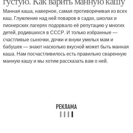
густую. Как варить манную кашу
Манная каша, наверное, самая противоречивая из всех
каш. Глумление над ней поваров в садах, школах и
пионерских лагерях подорвало её репутацию у многих
Любимая каша
Каша из микроволновки
детей, родившихся в СССР. И только избранные —
счастливые сыночки, дочки и внуки умелых мам и
бабушек — знают насколько вкусной может быть манная
каша. Нам посчастливилось есть правильно сваренную
Каша на молоке
манную кашу и мы хотим рассказать вам о ней.