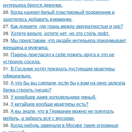
интерьера беруся девочки.
26.
Когда надоел белый пластиковый подоконник и
захотелось добавить изюминки.
27.
Как думаете, где грань между аккуратностью и окр?
28.
Хотите верьте, хотите нет, но это стиль лофт.
29.
Мы представим, что дизайн интерьера придумывает
женщина и мужчина.
30.
Парень пригласил к себе пожить друга и это не
устроило соседа.
31.
В Госдуме хотят признать пустующие квартиры
официально.
32.
А что бы вы сделали, если бы к вам на окно залезла
белка строить гнездо?
33.
У корейцев даже холодильники умный.
34.
У китайцев вообще квартиры есть?
35.
А вы знали, что в Германии можно не покупать
мебель, а забрать всё с мусорки.
36.
Когда-нибудь замечали в Москве такие огромные