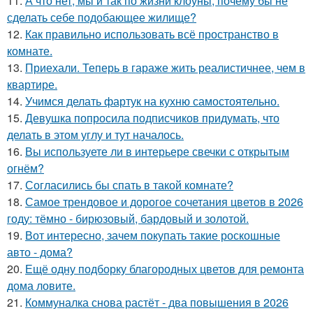
11.
А что нет, мы и так по жизни клоуны, почему бы не
сделать себе подобающее жилище?
12.
Как правильно использовать всё пространство в
комнате.
13.
Приехали. Теперь в гараже жить реалистичнее, чем в
квартире.
14.
Учимся делать фартук на кухню самостоятельно.
15.
Девушка попросила подписчиков придумать, что
делать в этом углу и тут началось.
16.
Вы используете ли в интерьере свечки с открытым
огнём?
17.
Согласились бы спать в такой комнате?
18.
Самое трендовое и дорогое сочетания цветов в 2026
году: тёмно - бирюзовый, бардовый и золотой.
19.
Вот интересно, зачем покупать такие роскошные
авто - дома?
20.
Ещё одну подборку благородных цветов для ремонта
дома ловите.
21.
Коммуналка снова растёт - два повышения в 2026