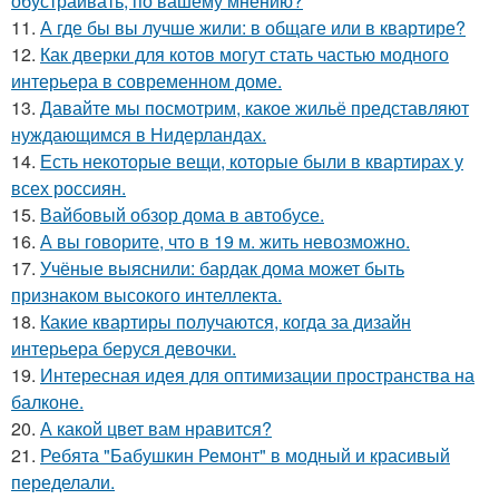
обустраивать, по вашему мнению?
11.
А где бы вы лучше жили: в общаге или в квартире?
12.
Как дверки для котов могут стать частью модного
интерьера в современном доме.
13.
Давайте мы посмотрим, какое жильё представляют
нуждающимся в Нидерландах.
14.
Есть некоторые вещи, которые были в квартирах у
всех россиян.
15.
Вайбовый обзор дома в автобусе.
16.
А вы говорите, что в 19 м. жить невозможно.
17.
Учёные выяснили: бардак дома может быть
признаком высокого интеллекта.
18.
Какие квартиры получаются, когда за дизайн
интерьера беруся девочки.
19.
Интересная идея для оптимизации пространства на
балконе.
20.
А какой цвет вам нравится?
21.
Ребята "Бабушкин Ремонт" в модный и красивый
переделали.