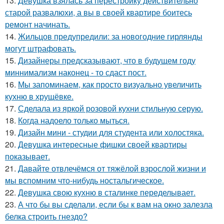
13.
Девушка взялась за перестройку действительно
старой развалюхи, а вы в своей квартире боитесь
ремонт начинать.
14.
Жильцов предупредили: за новогодние гирлянды
могут штрафовать.
15.
Дизайнеры предсказывают, что в будущем году
миннимализм наконец - то сдаст пост.
16.
Мы запоминаем, как просто визуально увеличить
кухню в хрущёвке.
17.
Сделала из яркой розовой кухни стильную серую.
18.
Когда надоело только мыться.
19.
Дизайн мини - студии для студента или холостяка.
20.
Девушка интересные фишки своей квартиры
показывает.
21.
Давайте отвлечёмся от тяжёлой взрослой жизни и
мы вспомним что-нибудь ностальгическое.
22.
Девушка свою кухню в сталинке переделывает.
23.
А что бы вы сделали, если бы к вам на окно залезла
белка строить гнездо?