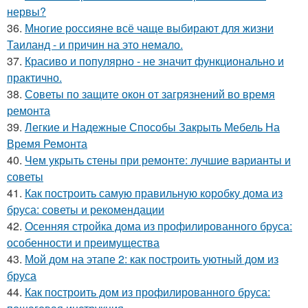
нервы?
36.
Многие россияне всё чаще выбирают для жизни
Таиланд - и причин на это немало.
37.
Красиво и популярно - не значит функционально и
практично.
38.
Советы по защите окон от загрязнений во время
ремонта
39.
Легкие и Надежные Способы Закрыть Мебель На
Время Ремонта
40.
Чем укрыть стены при ремонте: лучшие варианты и
советы
41.
Как построить самую правильную коробку дома из
бруса: советы и рекомендации
42.
Осенняя стройка дома из профилированного бруса:
особенности и преимущества
43.
Мой дом на этапе 2: как построить уютный дом из
бруса
44.
Как построить дом из профилированного бруса: