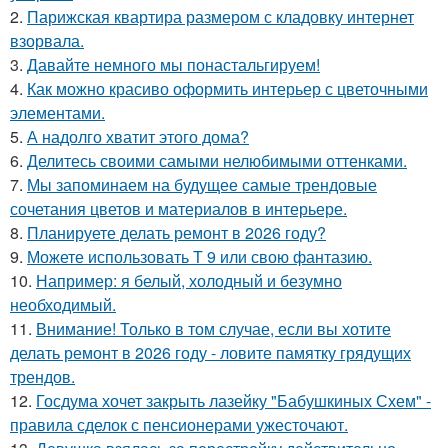
2.
Парижская квартира размером с кладовку интернет
взорвала.
3.
Давайте немного мы понастальгируем!
4.
Как можно красиво оформить интерьер с цветочными
элементами.
5.
А надолго хватит этого дома?
6.
Делитесь своими самыми нелюбимыми оттенками.
7.
Мы запоминаем на будущее самые трендовые
сочетания цветов и материалов в интерьере.
8.
Планируете делать ремонт в 2026 году?
9.
Можете использовать Т 9 или свою фантазию.
10.
Например: я белый, холодный и безумно
необходимый.
11.
Внимание! Только в том случае, если вы хотите
делать ремонт в 2026 году - ловите памятку грядущих
трендов.
12.
Госдума хочет закрыть лазейку "Бабушкиных Схем" -
правила сделок с пенсионерами ужесточают.