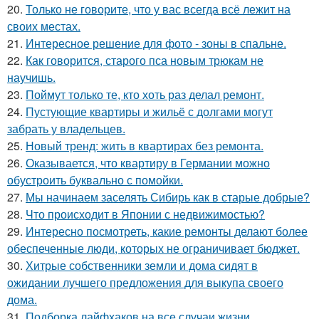
20.
Только не говорите, что у вас всегда всё лежит на
своих местах.
21.
Интересное решение для фото - зоны в спальне.
22.
Как говорится, старого пса новым трюкам не
научишь.
23.
Поймут только те, кто хоть раз делал ремонт.
24.
Пустующие квартиры и жильё с долгами могут
забрать у владельцев.
25.
Новый тренд: жить в квартирах без ремонта.
26.
Оказывается, что квартиру в Германии можно
обустроить буквально с помойки.
27.
Мы начинаем заселять Сибирь как в старые добрые?
28.
Что происходит в Японии с недвижимостью?
29.
Интересно посмотреть, какие ремонты делают более
обеспеченные люди, которых не ограничивает бюджет.
30.
Хитрые собственники земли и дома сидят в
ожидании лучшего предложения для выкупа своего
дома.
31.
Подборка лайфхаков на все случаи жизни.