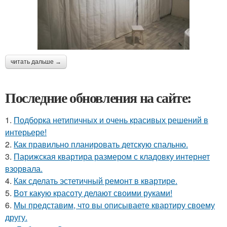
читать дальше →
Последние обновления на сайте:
1.
Подборка нетипичных и очень красивых решений в
интерьере!
2.
Как правильно планировать детскую спальню.
3.
Парижская квартира размером с кладовку интернет
взорвала.
4.
Как сделать эстетичный ремонт в квартире.
5.
Вот какую красоту делают своими руками!
6.
Мы представим, что вы описываете квартиру своему
другу.