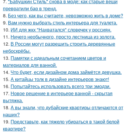
7.
"Бабушкин Стиль" снова в моде: как старые вещи
превратили бар в тренд.
8.
Без чего, как вы считаете, невозможно жить в доме?
9.
Вам нужно выбрать стиль интерьера для туалета.
10.
ИИ для жкх "Нахватался" словечек у россиян.
11.
Ничего необычного, просто лестница из золота.
12.
В России могут разрешить строить деревянные
небоскрёбы.
13.
Памятки с идеальным сочетанием цветов и
материалов для ванной.
14.
Что будет, если дизайном дома займётся девушка.
15.
А китайцы толк в дизайне интерьеров знают!
16.
Попытайтесь использовать всего три эмодзи.
17.
Новое решение в интерьере ванной - скрытая
вытяжка.
18.
А вы знали, что дубайские квартиры отличаются от
наших?
19.
Представьте, как тяжело убираться в такой белой
квартире?