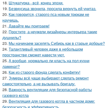
18.
Штукатурка - всё, конец эпохи.
19.
Безвкусица звонила, просила вернуть ей унитаз.
20.
Как говорится, старого пса новым трюкам не
научишь.
21.
Давайте мы поиграем!
22.
Простите, а неужели дизайнеры интерьера такие
душнилы?
23.
Мы начинаем заселять Сибирь как в старые добрые?
24.
Талантливый человек даже в небольшом
пространстве сможет навести уют.
25.
А вообще, нормально ли класть на пол кухни
ламинат?
26.
Как из старого фонда сделать конфетку!
27.
Зумеры всё чаще выбирают сделать ремонт
самостоятельно, а не вызывать бригаду.
28.
Важность вентиляции для безопасной работы
газового котла
29.
Вентиляция для газового котла в частном доме:
безопасность и эффективность