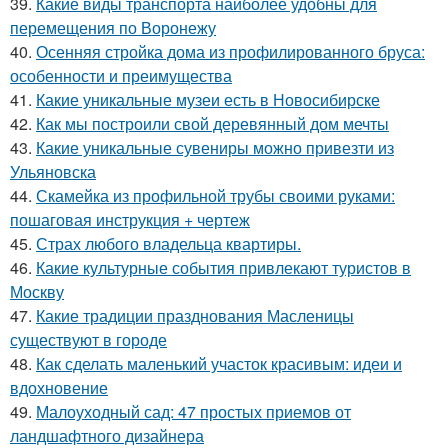
39.
Какие виды транспорта наиболее удобны для
перемещения по Воронежу
40.
Осенняя стройка дома из профилированного бруса:
особенности и преимущества
41.
Какие уникальные музеи есть в Новосибирске
42.
Как мы построили свой деревянный дом мечты
43.
Какие уникальные сувениры можно привезти из
Ульяновска
44.
Скамейка из профильной трубы своими руками:
пошаговая инструкция + чертеж
45.
Страх любого владельца квартиры.
46.
Какие культурные события привлекают туристов в
Москву
47.
Какие традиции празднования Масленицы
существуют в городе
48.
Как сделать маленький участок красивым: идеи и
вдохновение
49.
Малоуходный сад: 47 простых приемов от
ландшафтного дизайнера