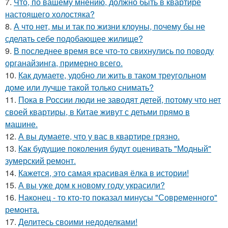
7.
Что, по вашему мнению, должно быть в квартире
настоящего холостяка?
8.
А что нет, мы и так по жизни клоуны, почему бы не
сделать себе подобающее жилище?
9.
В последнее время все что-то свихнулись по поводу
органайзинга, примерно всего.
10.
Как думаете, удобно ли жить в таком треугольном
доме или лучше такой только снимать?
11.
Пока в России люди не заводят детей, потому что нет
своей квартиры, в Китае живут с детьми прямо в
машине.
12.
А вы думаете, что у вас в квартире грязно.
13.
Как будущие поколения будут оценивать "Модный"
зумерский ремонт.
14.
Кажется, это самая красивая ёлка в истории!
15.
А вы уже дом к новому году украсили?
16.
Наконец - то кто-то показал минусы "Современного"
ремонта.
17.
Делитесь своими недоделками!