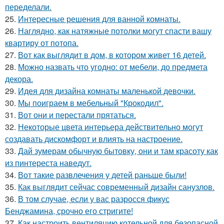
переделали.
25.
Интересные решения для ванной комнаты.
26.
Наглядно, как натяжные потолки могут спасти вашу
квартиру от потопа.
27.
Вот как выглядит в дом, в котором живет 16 детей.
28.
Можно назвать что угодно: от мебели, до предмета
декора.
29.
Идея для дизайна комнаты маленькой девочки.
30.
Мы поиграем в мебельный "Крокодил".
31.
Вот они и перестали прятаться.
32.
Некоторые цвета интерьера действительно могут
создавать дискомфорт и влиять на настроение.
33.
Дай зумерам обычную бытовку, они и там красоту как
из пинтереста наведут.
34.
Вот такие развлечения у детей раньше были!
35.
Как выглядит сейчас современный дизайн санузлов.
36.
В том случае, если у вас разросся фикус
Бенджамина, срочно его стригите!
37.
Как настроить вентиляцию котельной для безопасной