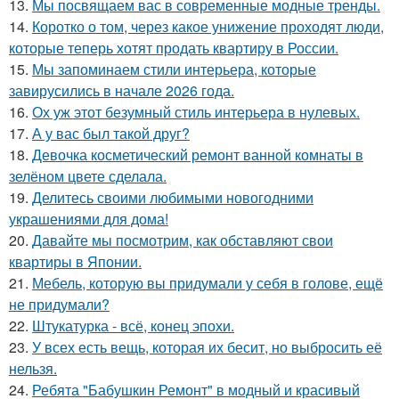
13.
Мы посвящаем вас в современные модные тренды.
14.
Коротко о том, через какое унижение проходят люди,
которые теперь хотят продать квартиру в России.
15.
Мы запоминаем стили интерьера, которые
завирусились в начале 2026 года.
16.
Ох уж этот безумный стиль интерьера в нулевых.
17.
А у вас был такой друг?
18.
Девочка косметический ремонт ванной комнаты в
зелёном цвете сделала.
19.
Делитесь своими любимыми новогодними
украшениями для дома!
20.
Давайте мы посмотрим, как обставляют свои
квартиры в Японии.
21.
Мебель, которую вы придумали у себя в голове, ещё
не придумали?
22.
Штукатурка - всё, конец эпохи.
23.
У всех есть вещь, которая их бесит, но выбросить её
нельзя.
24.
Ребята "Бабушкин Ремонт" в модный и красивый