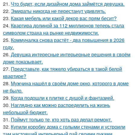
21.
Что будет, если дизайном дома займётся девушка.
22.
Эмираты никогда не перестанут удивлять.
23.
Какая мебель или какой декор вас прям бесит?
24.
Квартира долиной за 112 миллионов теперь стала
символом страха на рынке недвижимости.
25.
Коммуналка снова растёт - два повышения в 2026
году.
26.
Девушка интересные интерьерные решения в своём
доме показывает.
27.
Представьте, как тяжело убираться в такой белой
квартире?
28.
Мужчина нашёл в своём доме окно, которого в доме
не было.
29.
Когда подошли к плитке с душой и фантазией.
30.
Наглядно как можно распределить на жизнь
небольшой бюджет.
31.
Поймут только те, кто хоть раз делал ремонт.
32.
Купили коробку дома с голыми стенами и устроили
там настоящий интерьерный рай своими руками.