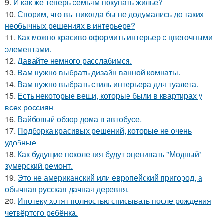
9.
И как же теперь семьям покупать жильё?
10.
Спорим, что вы никогда бы не додумались до таких
необычных решениях в интерьере?
11.
Как можно красиво оформить интерьер с цветочными
элементами.
12.
Давайте немного расслабимся.
13.
Вам нужно выбрать дизайн ванной комнаты.
14.
Вам нужно выбрать стиль интерьера для туалета.
15.
Есть некоторые вещи, которые были в квартирах у
всех россиян.
16.
Вайбовый обзор дома в автобусе.
17.
Подборка красивых решений, которые не очень
удобные.
18.
Как будущие поколения будут оценивать "Модный"
зумерский ремонт.
19.
Это не американский или европейский пригород, а
обычная русская дачная деревня.
20.
Ипотеку хотят полностью списывать после рождения
четвёртого ребёнка.