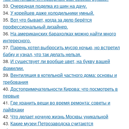
33.
Очередная поделка из шин на дачу.
34.
У корейцев даже холодильники умный.
35.
Вот что бывает, когда за дело берётся
профессиональный дизайнер.
36.
На американских барахолках можно найти много
интересного.
37.
Парень хотел выбросить мусор ночью, но встретил
бабку и узнал, что так делать нельзя.
38.
И существует ли вообще цвет, на букву вашей
фамилии.
39.
Вентиляция в котельной частного дома: основы и
требования
40.
Достопримечательности Кирова: что посмотреть в
первые
41.
Где хранить вещи во время ремонта: советы и
лайфхаки
42.
Что делает ночную жизнь Москвы уникальной
43.
Какие музеи Петрозаводска считаются