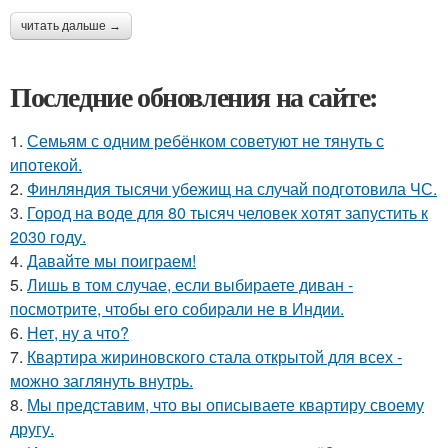
читать дальше →
Последние обновления на сайте:
1.
Семьям с одним ребёнком советуют не тянуть с
ипотекой.
2.
Финляндия тысячи убежищ на случай подготовила ЧС.
3.
Город на воде для 80 тысяч человек хотят запустить к
2030 году.
4.
Давайте мы поиграем!
5.
Лишь в том случае, если выбираете диван -
посмотрите, чтобы его собирали не в Индии.
6.
Нет, ну а что?
7.
Квартира жириновского стала открытой для всех -
можно заглянуть внутрь.
8.
Мы представим, что вы описываете квартиру своему
другу.