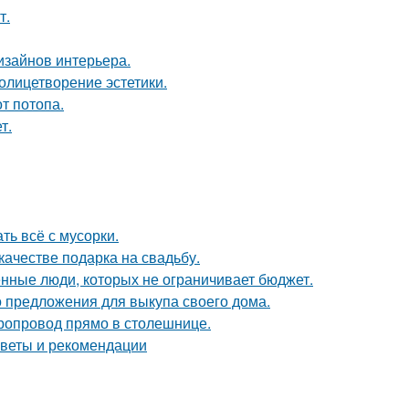
т.
дизайнов интерьера.
олицетворение эстетики.
т потопа.
т.
ть всё с мусорки.
качестве подарка на свадьбу.
нные люди, которых не ограничивает бюджет.
о предложения для выкупа своего дома.
оропровод прямо в столешнице.
советы и рекомендации