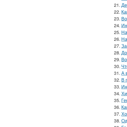
21.
Де
22.
Ка
23.
Во
24.
Ин
25.
На
26.
На
27.
За
28.
До
29.
Во
30.
Чт
31.
А 
32.
В 
33.
Ин
34.
Хи
35.
Ге
36.
Ка
37.
Хо
38.
Од