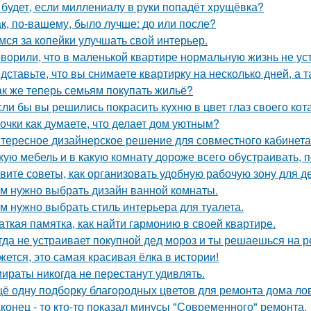
 будет, если миллениалу в руки попадёт хрущёвка?
ак, по-вашему, было лучше: до или после?
мся за копейки улучшать свой интерьер.
оворили, что в маленькой квартире нормальную жизнь не ус
дставьте, что вы снимаете квартирку на несколько дней, а т
ак же теперь семьям покупать жильё?
сли бы вы решились покрасить кухню в цвет глаз своего кот
очки как думаете, что делает дом уютным?
тересное дизайнерское решение для совместного кабинета
кую мебель и в какую комнату дороже всего обустраивать,
вите советы, как организовать удобную рабочую зону для д
м нужно выбрать дизайн ванной комнаты.
м нужно выбрать стиль интерьера для туалета.
аткая памятка, как найти гармонию в своей квартире.
гда не устраивает покупной дед мороз и ты решаешься на р
жется, это самая красивая ёлка в истории!
ираты никогда не перестанут удивлять.
ё одну подборку благородных цветов для ремонта дома ло
конец - то кто-то показал минусы "Современного" ремонта.