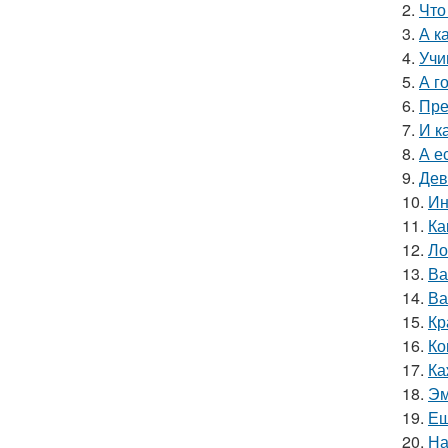
2.
Что
3.
А к
4.
Учи
5.
А г
6.
Пре
7.
И к
8.
А е
9.
Дев
10.
Ин
11.
Ка
12.
Ло
13.
Ва
14.
Ва
15.
Кр
16.
Ко
17.
Ка
18.
Эм
19.
Ещ
20.
На