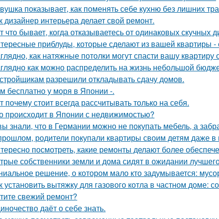
вушка показывает, как поменять себе кухню без лишних тра
к дизайнер интерьера делает свой ремонт.
т что бывает, когда отказываетесь от одинаковых скучных 
тересные приблуды, которые сделают из вашей квартиры - 
глядно, как натяжные потолки могут спасти вашу квартиру о
глядно как можно распределить на жизнь небольшой бюдже
стройщикам разрешили откладывать сдачу домов.
м бесплатно у моря в Японии -.
т почему стоит всегда рассчитывать только на себя.
о происходит в Японии с недвижимостью?
вы знали, что в Германии можно не покупать мебель, а забра
прошлом, родители покупали квартиры своим детям даже в 
тересно посмотреть, какие ремонты делают более обеспече
трые собственники земли и дома сидят в ожидании лучшег
ниальное решение, о котором мало кто задумывается: мус
к установить вытяжку для газового котла в частном доме: 
тите свежий ремонт?
иночество даёт о себе знать.