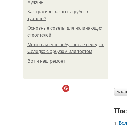
мужчин
Как красиво закрыть трубы в
туалете?
Основные советы для начинающих
строителей
Можно ли есть арбуз после селедки.
Селедка с арбузом или тортом
Boт и наш ремoнт.
читат
Пос
1.
Вол