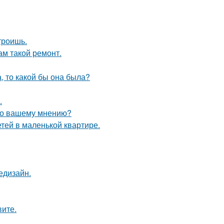
троишь.
ам такой ремонт.
а, то какой бы она была?
.
 по вашему мнению?
етей в маленькой квартире.
едизайн.
вите.