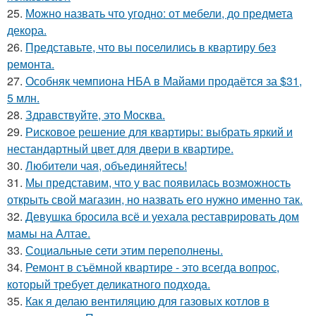
25.
Можно назвать что угодно: от мебели, до предмета
декора.
26.
Представьте, что вы поселились в квартиру без
ремонта.
27.
Особняк чемпиона НБА в Майами продаётся за $31,
5 млн.
28.
Здравствуйте, это Москва.
29.
Рисковое решение для квартиры: выбрать яркий и
нестандартный цвет для двери в квартире.
30.
Любители чая, объединяйтесь!
31.
Мы представим, что у вас появилась возможность
открыть свой магазин, но назвать его нужно именно так.
32.
Девушка бросила всё и уехала реставрировать дом
мамы на Алтае.
33.
Социальные сети этим переполнены.
34.
Ремонт в съёмной квартире - это всегда вопрос,
который требует деликатного подхода.
35.
Как я делаю вентиляцию для газовых котлов в