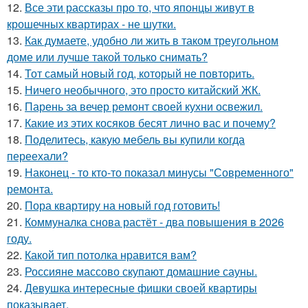
12.
Все эти рассказы про то, что японцы живут в
крошечных квартирах - не шутки.
13.
Как думаете, удобно ли жить в таком треугольном
доме или лучше такой только снимать?
14.
Тот самый новый год, который не повторить.
15.
Ничего необычного, это просто китайский ЖК.
16.
Парень за вечер ремонт своей кухни освежил.
17.
Какие из этих косяков бесят лично вас и почему?
18.
Поделитесь, какую мебель вы купили когда
переехали?
19.
Наконец - то кто-то показал минусы "Современного"
ремонта.
20.
Пора квартиру на новый год готовить!
21.
Коммуналка снова растёт - два повышения в 2026
году.
22.
Какой тип потолка нравится вам?
23.
Россияне массово скупают домашние сауны.
24.
Девушка интересные фишки своей квартиры
показывает.