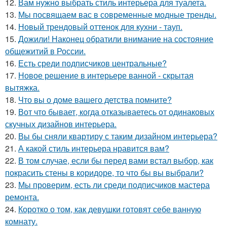
12.
Вам нужно выбрать стиль интерьера для туалета.
13.
Мы посвящаем вас в современные модные тренды.
14.
Новый трендовый оттенок для кухни - тауп.
15.
Дожили! Наконец обратили внимание на состояние
общежитий в России.
16.
Есть среди подписчиков центральные?
17.
Новое решение в интерьере ванной - скрытая
вытяжка.
18.
Что вы о доме вашего детства помните?
19.
Вот что бывает, когда отказываетесь от одинаковых
скучных дизайнов интерьера.
20.
Вы бы сняли квартиру с таким дизайном интерьера?
21.
А какой стиль интерьера нравится вам?
22.
В том случае, если бы перед вами встал выбор, как
покрасить стены в коридоре, то что бы вы выбрали?
23.
Мы проверим, есть ли среди подписчиков мастера
ремонта.
24.
Коротко о том, как девушки готовят себе ванную
комнату.