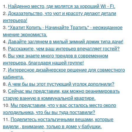
1.
Найденно место, где молятся за хороший Wi - Fi.
2.
Доказательство, что уют и красоту делают детали
интерьера!
3.
"Хватит Копить - Начинайте Тратить" - неожиданное
мнение экономиста.
4.
Давайте заглянем в милый зимний домик типа дачи!
5.
Расскажите, чем ваш интерьер впечатляет гостей?
6.
Вы уже знаете много трендов в современном
интерьера, благодаря нашей группе!
7.
Интересное дизайнерское решение для совместного
кабинета.
8.
А чем бы вы этот пустующий уголок дополнили?
9.
Сейчас мы представим, как можно реанимировать
старую ванную в коммунальной квартире.
10.
Мы представим, что у вас осталось место около
холодильника, что бы вы туда поставили?
11.
Поделитесь ностальгичными вещами, которые
видели , внимание, только в доме у бабушки.