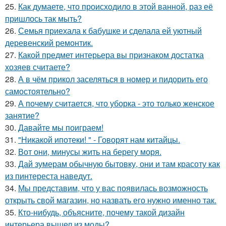
25.
Как думаете, что происходило в этой ванной, раз её
пришлось так мыть?
26.
Семья приехала к бабушке и сделала ей уютный
деревенский ремонтик.
27.
Какой предмет интерьера вы признаком достатка
хозяев считаете?
28.
А в чём прикол заселяться в номер и пидорить его
самостоятельно?
29.
А почему считается, что уборка - это только женское
занятие?
30.
Давайте мы поиграем!
31.
"Никакой ипотеки! " - Говорят нам китайцы.
32.
Вот они, минусы жить на берегу моря.
33.
Дай зумерам обычную бытовку, они и там красоту как
из пинтереста наведут.
34.
Мы представим, что у вас появилась возможность
открыть свой магазин, но назвать его нужно именно так.
35.
Кто-нибудь, объясните, почему такой дизайн
интерьера вышел из моды?