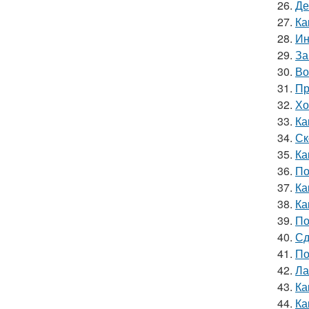
26.
Де
27.
Ка
28.
Ин
29.
За
30.
Во
31.
Пр
32.
Хо
33.
Ка
34.
Ск
35.
Ка
36.
По
37.
Ка
38.
Ка
39.
По
40.
Сд
41.
По
42.
Ла
43.
Ка
44.
Ка