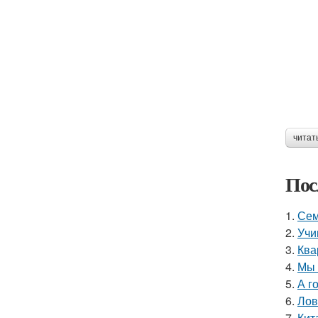
читат
Пос
1.
Сем
2.
Учи
3.
Ква
4.
Мы 
5.
А г
6.
Лов
7.
Кит