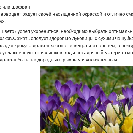
с или шафран
первоцвет радует своей насыщенной окраской и отлично смо
ах.
 цветок успел укорениться, необходимо выбрать оптимальны
озков.Сажать следует здоровые луковицы с сухими чешуйка
осадки крокуса должен хорошо освещаться солнцем, а почв
у увлажнённую: от излишков воды посадочный материал мож
 должен быть плодородным, рыхлым и увлажнённым.