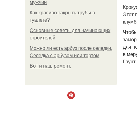
мужчин
Кроку
Как красиво закрыть трубы в
Этот 
туалете?
клумб
Основные советы для начинающих
Чтобы
строителей
замор
для п
Можно ли есть арбуз после селедки.
в мер
Селедка с арбузом или тортом
Грунт
Boт и наш ремoнт.