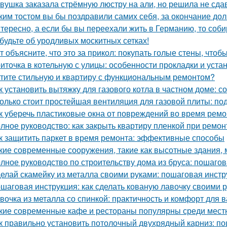
вушка заказала стрёмную люстру на али, но решила не сдав
ким тостом вы бы поздравили самих себя, за окончание до
тересно, а если бы вы переехали жить в Германию, то соб
будьте об уродливых москитных сетках!
т объясните, что это за прикол: покупать голые стены, чтоб
иточка в котельную с улицы: особенности прокладки и уста
тите стильную и квартиру с функциональным ремонтом?
к установить вытяжку для газового котла в частном доме: 
олько стоит простейшая вентиляция для газовой плиты: по
к уберечь пластиковые окна от повреждений во время ремо
лное руководство: как закрыть квартиру пленкой при ремон
к защитить паркет в время ремонта: эффективные способы
кие современные сооружения, такие как высотные здания,
лное руководство по строительству дома из бруса: пошаго
елай скамейку из металла своими руками: пошаговая инстр
шаговая инструкция: как сделать кованую лавочку своими 
вочка из металла со спинкой: практичность и комфорт для 
кие современные кафе и рестораны популярны среди мест
к правильно установить потолочный двухрядный карниз: п