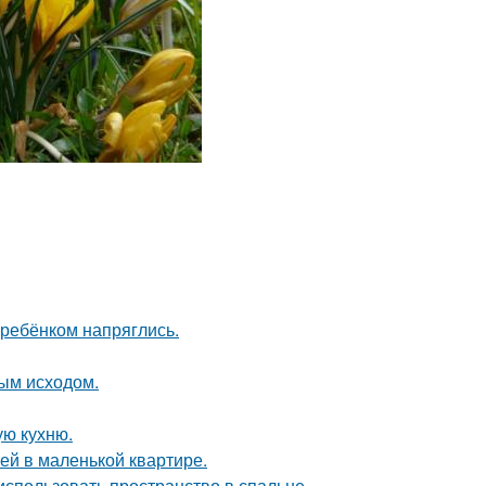
 ребёнком напряглись.
ным исходом.
ую кухню.
тей в маленькой квартире.
использовать пространство в спальне.