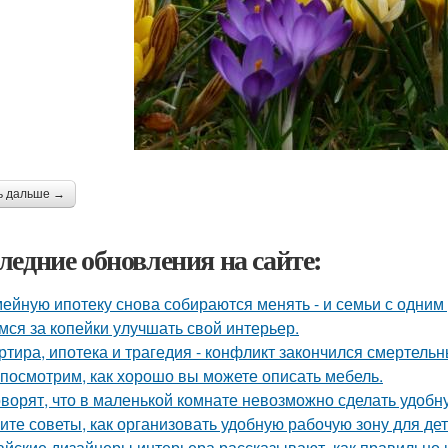
ь дальше →
ледние обновления на сайте:
ейную ипотеку снова собираются менять - и семьи с одним
мся за копейки улучшать свой интерьер.
ртира, ипотека и трагедия - конфликт закончился смертель
посмотрим, как хорошо вы можете описать мебель.
оворят, что в маленькой комнате невозможно сделать удобн
ите советы, как организовать удобную рабочую зону для де
айские дизайнеры интерьера рассказывают, как правильно 