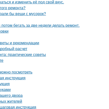
аться и изменить её под свой вкус.
лгого ремонта?
ирали бы вещи с мусорок?
ы потом бегать за две недели делать ремонт.
новки
советы и рекомендации
дробный расчет
нта: практические советы
те
 можно посмотреть
вая инструкция
укция
руками
вашего двора
ных жителей
ошаговая инструкция