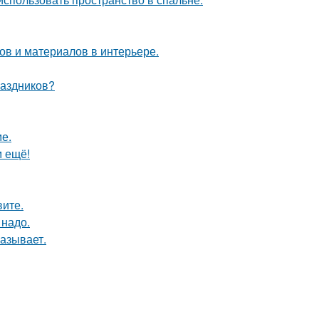
в и материалов в интерьере.
раздников?
е.
м ещё!
вите.
 надо.
азывает.