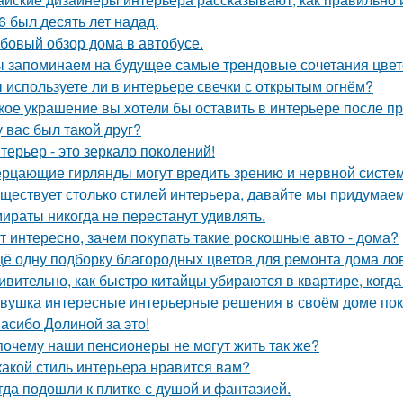
6 был десять лет надад.
бовый обзор дома в автобусе.
 запоминаем на будущее самые трендовые сочетания цвето
 используете ли в интерьере свечки с открытым огнём?
кое украшение вы хотели бы оставить в интерьере после п
у вас был такой друг?
терьер - это зеркало поколений!
рцающие гирлянды могут вредить зрению и нервной систем
ществует столько стилей интерьера, давайте мы придумае
ираты никогда не перестанут удивлять.
т интересно, зачем покупать такие роскошные авто - дома?
ё одну подборку благородных цветов для ремонта дома ло
ивительно, как быстро китайцы убираются в квартире, когда
вушка интересные интерьерные решения в своём доме пок
асибо Долиной за это!
почему наши пенсионеры не могут жить так же?
какой стиль интерьера нравится вам?
гда подошли к плитке с душой и фантазией.