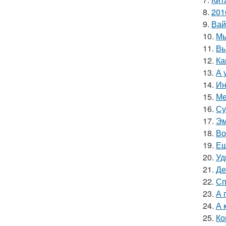
8.
201
9.
Вай
10.
Мы
11.
Вы
12.
Ка
13.
А 
14.
Ин
15.
Ме
16.
Су
17.
Эм
18.
Во
19.
Ещ
20.
Уд
21.
Де
22.
Сп
23.
А 
24.
А 
25.
Ко