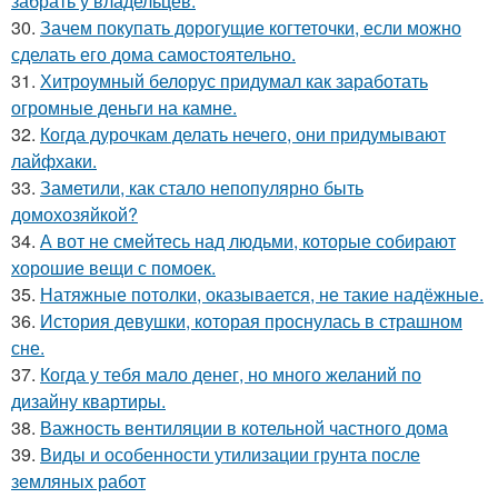
забрать у владельцев.
30.
Зачем покупать дорогущие когтеточки, если можно
сделать его дома самостоятельно.
31.
Хитроумный белорус придумал как заработать
огромные деньги на камне.
32.
Когда дурочкам делать нечего, они придумывают
лайфхаки.
33.
Заметили, как стало непопулярно быть
домохозяйкой?
34.
А вот не смейтесь над людьми, которые собирают
хорошие вещи с помоек.
35.
Натяжные потолки, оказывается, не такие надёжные.
36.
История девушки, которая проснулась в страшном
сне.
37.
Когда у тебя мало денег, но много желаний по
дизайну квартиры.
38.
Важность вентиляции в котельной частного дома
39.
Виды и особенности утилизации грунта после
земляных работ