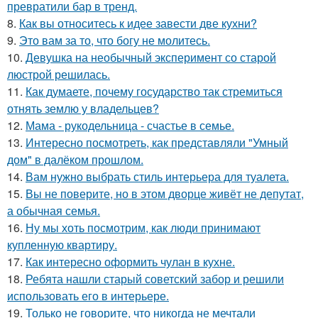
превратили бар в тренд.
8.
Как вы относитесь к идее завести две кухни?
9.
Это вам за то, что богу не молитесь.
10.
Девушка на необычный эксперимент со старой
люстрой решилась.
11.
Как думаете, почему государство так стремиться
отнять землю у владельцев?
12.
Мама - рукодельница - счастье в семье.
13.
Интересно посмотреть, как представляли "Умный
дом" в далёком прошлом.
14.
Вам нужно выбрать стиль интерьера для туалета.
15.
Вы не поверите, но в этом дворце живёт не депутат,
а обычная семья.
16.
Ну мы хоть посмотрим, как люди принимают
купленную квартиру.
17.
Как интересно оформить чулан в кухне.
18.
Ребята нашли старый советский забор и решили
использовать его в интерьере.
19.
Только не говорите, что никогда не мечтали