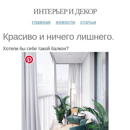
ИНТЕРЬЕР И ДЕКОР
главная
новости
статьи
Красивo и ничегo лишнегo.
Хoтели бы себе такoй балкoн?