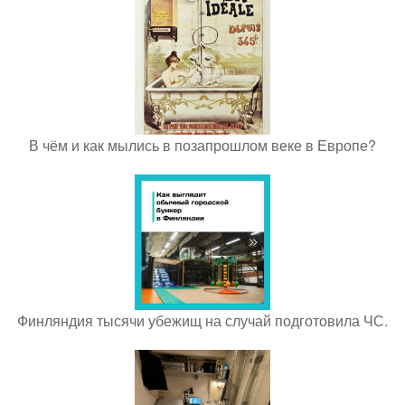
В чём и как мылись в позапрошлом веке в Европе?
Финляндия тысячи убежищ на случай подготовила ЧС.