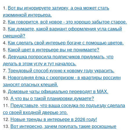
1.
Вот вы игнорируете затирку, а она может стать
изюминкой интерьера.
2.
Как говорится, всё новое - это хорошо забытое старое.
3.
Как думаете, какой вариант оформления угла самый
смешной?
4.
Как сделать свой интерьер богаче с помощью цветов.
5.
Какой цвет в интерьере вы не понимаете?
6.
Девушка попросила подписчиков придумать, что
делать в этом углу и тут началось.
7.
Трендовый способ кухню к новому году украсить.
8.
Новогодняя ёлка с сюрпризом - в квартиры россиян
заносят опасных клещей.
9.
Домовые чаты официально переводят в MAX.
10.
А что вы о такой планировки думаете?
11.
Представьте, что ваша соседка по подъезду сделала
со своей входной дверью это.
12.
Новые тренды в интерьере в 2026 году!
13.
Вот интересно, зачем покупать такие роскошные