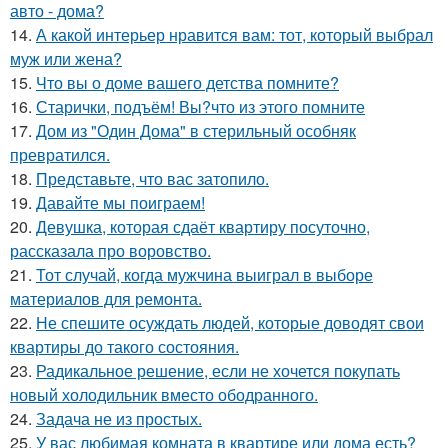
авто - дома?
14.
А какой интерьер нравится вам: тот, который выбрал
муж или жена?
15.
Что вы о доме вашего детства помните?
16.
Старички, подъём! Вы?что из этого помните
17.
Дом из "Один Дома" в стерильный особняк
превратился.
18.
Представьте, что вас затопило.
19.
Давайте мы поиграем!
20.
Девушка, которая сдаёт квартиру посуточно,
рассказала про воровство.
21.
Тот случай, когда мужчина выиграл в выборе
материалов для ремонта.
22.
Не спешите осуждать людей, которые доводят свои
квартиры до такого состояния.
23.
Радикальное решение, если не хочется покупать
новый холодильник вместо ободранного.
24.
Задача не из простых.
25.
У вас любимая комната в квартире или дома есть?