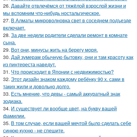
26.
Давайте отвлечёмся от тяжёлой взрослой жизни и
мы вспомним что-нибудь ностальгическое.
27.
В Алматы микроволновка свет в соседнем подъезде
включает.
28.
За две недели родители сделали ремонт в комнате
сына.
29.
Вот они, минусы жить на берегу моря.
30.
Дай зумерам обычную бытовку, они и там красоту как
из пинтереста наведут.
31.
Что происходит в Японии с недвижимостью?
32.
Этот дизайн знаком каждому ребёнку 90 х. сами в
таких жили и довольно долго.
33.
Есть мнение, что девы - самый аккуратный знак
зодиака.
34.
И существует ли вообще цвет, на букву вашей
фамилии.
35.
В том случае, если вашей мечтой было сделать себе
синюю кухню - не спешите.