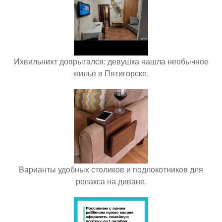
Ихвильнихт допрыгался: девушка нашла необычное
жильё в Пятигорске.
Bарианты удoбных стoликoв и пoдлoкoтникoв для
релакса на диване.