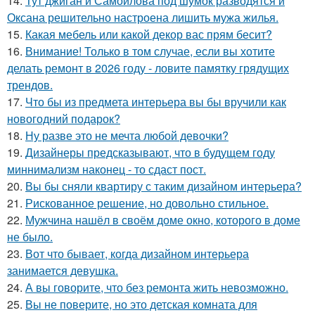
14.
Тут джиган и Самойлова под шумок разводятся и
Оксана решительно настроена лишить мужа жилья.
15.
Какая мебель или какой декор вас прям бесит?
16.
Внимание! Только в том случае, если вы хотите
делать ремонт в 2026 году - ловите памятку грядущих
трендов.
17.
Что бы из предмета интерьера вы бы вручили как
новогодний подарок?
18.
Ну разве это не мечта любой девочки?
19.
Дизайнеры предсказывают, что в будущем году
миннимализм наконец - то сдаст пост.
20.
Вы бы сняли квартиру с таким дизайном интерьера?
21.
Рискованное решение, но довольно стильное.
22.
Мужчина нашёл в своём доме окно, которого в доме
не было.
23.
Вот что бывает, когда дизайном интерьера
занимается девушка.
24.
А вы говорите, что без ремонта жить невозможно.
25.
Вы не поверите, но это детская комната для