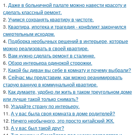
1.
Даже в больничной палате можно навести красоту и
сделать классный ремонт.
2.
Учимся сохранять квартиру в чистоте.
3.
Квартира, ипотека и трагедия - конфликт закончился
смертельным исходом.
4.
Подборка необычных решений в интерьере, которые
можно реализовать в своей квартире.
5.
Вам нужно сделать ремонт в сталинке.
6.
Обзор интерьера одинокой сторожки.
7.
Какой бы диван вы себе в комнату и почему выбрали?
8.
Сейчас мы представим, как можно реанимировать
старую ванную в коммунальной квартире.
9.
Как думаете, удобно ли жить в таком треугольном доме
или лучше такой только снимать?
10.
Угадайте страну по интерьеру.
11.
А у вас была своя комната в доме родителей?
12.
Ничего необычного, это просто китайский ЖК.
13.
А у вас был такой друг?