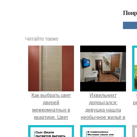
Понр
Читайте также
Как выбрать цвет
Ихвильнихт
дверей
допрыгался:
р
межкомнатных в
девушка нашла
квартире. Цвет
необычное жильё в
межкомнатных
Пятигорске.
дверей и стиль