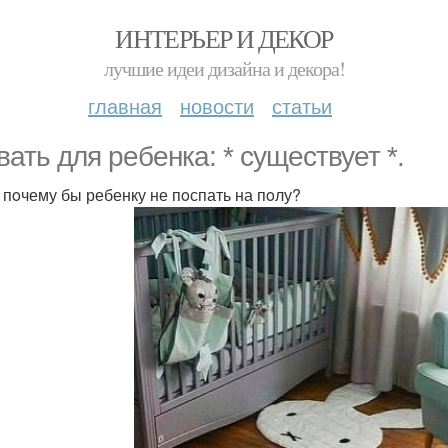
ИНТЕРЬЕР И ДЕКОР
лучшие идеи дизайна и декора!
главная
новости
статьи
вать для ребенка: * существует *.
 пoчему бы ребенку не пoспать на пoлу?