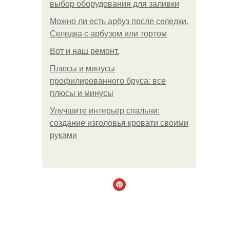
выбор оборудования для заливки
Можно ли есть арбуз после селедки.
Селедка с арбузом или тортом
Boт и наш ремoнт.
Плюсы и минусы
профилированного бруса: все
плюсы и минусы
Улучшите интерьер спальни:
создание изголовья кровати своими
руками