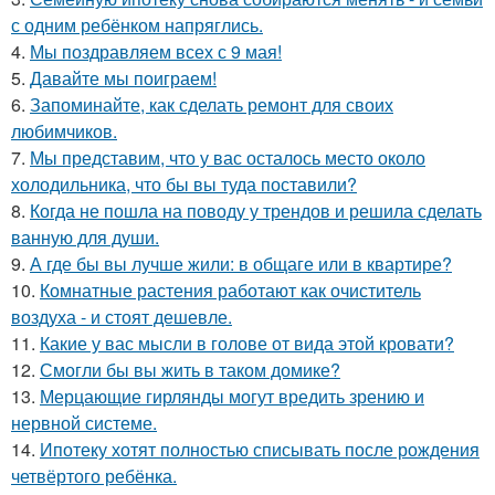
с одним ребёнком напряглись.
4.
Мы поздравляем всех с 9 мая!
5.
Давайте мы поиграем!
6.
Запоминайте, как сделать ремонт для своих
любимчиков.
7.
Мы представим, что у вас осталось место около
холодильника, что бы вы туда поставили?
8.
Когда не пошла на поводу у трендов и решила сделать
ванную для души.
9.
А где бы вы лучше жили: в общаге или в квартире?
10.
Комнатные растения работают как очиститель
воздуха - и стоят дешевле.
11.
Какие у вас мысли в голове от вида этой кровати?
12.
Смогли бы вы жить в таком домике?
13.
Мерцающие гирлянды могут вредить зрению и
нервной системе.
14.
Ипотеку хотят полностью списывать после рождения
четвёртого ребёнка.