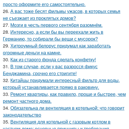
просто оформите его самостоятельно.
26.
А вас тоже бесят фильмы ужасов, в которых семья
не съезжает из проклятых домов?
27.
Мозги в честь первого сентября разомнём.
28.
Интересно, а если бы вы переехали жить в
Германию, то собирали бы вещи с мусорок?
29.
Хитроумный белорус придумал как заработать
огромные деньги на камне.
30.
Как из старого фонда сделать конфетку!
31.
В том случае, если у вас разросся фикус
Бенджамина, срочно его стригите!
32.
Китайцы придумали интересный фильтр для воды,
который устанавливается прямо в раковину.
33.
Ремонт квартиры, как правило, проще и быстрее, чем
ремонт частного дома.
34.
Обязательна ли вентиляция в котельной: что говорит
законодательство
35.
Вентиляция для котельной с газовым котлом в
частном доме: основные принципы и требования