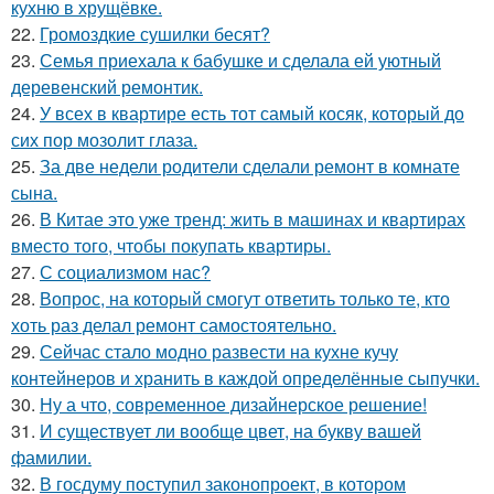
кухню в хрущёвке.
22.
Громоздкие сушилки бесят?
23.
Семья приехала к бабушке и сделала ей уютный
деревенский ремонтик.
24.
У всех в квартире есть тот самый косяк, который до
сих пор мозолит глаза.
25.
За две недели родители сделали ремонт в комнате
сына.
26.
В Китае это уже тренд: жить в машинах и квартирах
вместо того, чтобы покупать квартиры.
27.
С социализмом нас?
28.
Вопрос, на который смогут ответить только те, кто
хоть раз делал ремонт самостоятельно.
29.
Сейчас стало модно развести на кухне кучу
контейнеров и хранить в каждой определённые сыпучки.
30.
Ну а что, современное дизайнерское решение!
31.
И существует ли вообще цвет, на букву вашей
фамилии.
32.
В госдуму поступил законопроект, в котором