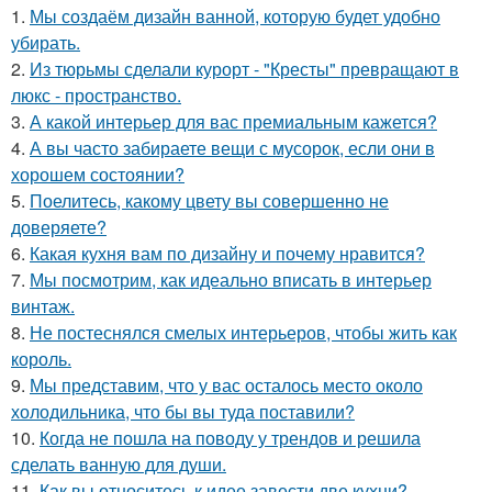
1.
Мы создаём дизайн ванной, которую будет удобно
убирать.
2.
Из тюрьмы сделали курорт - "Кресты" превращают в
люкс - пространство.
3.
А какой интерьер для вас премиальным кажется?
4.
А вы часто забираете вещи с мусорок, если они в
хорошем состоянии?
5.
Поелитесь, какому цвету вы совершенно не
доверяете?
6.
Какая кухня вам по дизайну и почему нравится?
7.
Мы посмотрим, как идеально вписать в интерьер
винтаж.
8.
Не постеснялся смелых интерьеров, чтобы жить как
король.
9.
Мы представим, что у вас осталось место около
холодильника, что бы вы туда поставили?
10.
Когда не пошла на поводу у трендов и решила
сделать ванную для души.
11.
Как вы относитесь к идее завести две кухни?