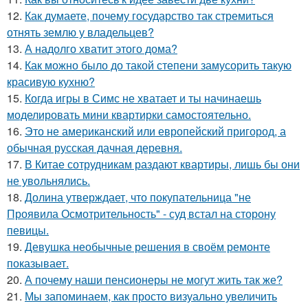
12.
Как думаете, почему государство так стремиться
отнять землю у владельцев?
13.
А надолго хватит этого дома?
14.
Как можно было до такой степени замусорить такую
красивую кухню?
15.
Когда игры в Симс не хватает и ты начинаешь
моделировать мини квартирки самостоятельно.
16.
Это не американский или европейский пригород, а
обычная русская дачная деревня.
17.
В Китае сотрудникам раздают квартиры, лишь бы они
не увольнялись.
18.
Долина утверждает, что покупательница "не
Проявила Осмотрительность" - суд встал на сторону
певицы.
19.
Девушка необычные решения в своём ремонте
показывает.
20.
А почему наши пенсионеры не могут жить так же?
21.
Мы запоминаем, как просто визуально увеличить