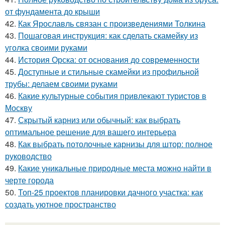
от фундамента до крыши
42.
Как Ярославль связан с произведениями Толкина
43.
Пошаговая инструкция: как сделать скамейку из
уголка своими руками
44.
История Орска: от основания до современности
45.
Доступные и стильные скамейки из профильной
трубы: делаем своими руками
46.
Какие культурные события привлекают туристов в
Москву
47.
Скрытый карниз или обычный: как выбрать
оптимальное решение для вашего интерьера
48.
Как выбрать потолочные карнизы для штор: полное
руководство
49.
Какие уникальные природные места можно найти в
черте города
50.
Топ-25 проектов планировки дачного участка: как
создать уютное пространство